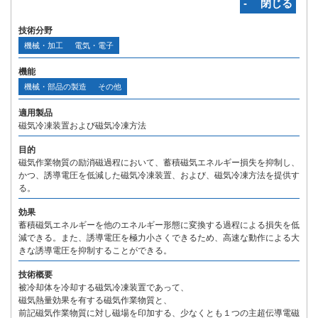
‐ 閉じる
技術分野
機械・加工
電気・電子
機能
機械・部品の製造
その他
適用製品
磁気冷凍装置および磁気冷凍方法
目的
磁気作業物質の励消磁過程において、蓄積磁気エネルギー損失を抑制し、
かつ、誘導電圧を低減した磁気冷凍装置、および、磁気冷凍方法を提供す
る。
効果
蓄積磁気エネルギーを他のエネルギー形態に変換する過程による損失を低
減できる。また、誘導電圧を極力小さくできるため、高速な動作による大
きな誘導電圧を抑制することができる。
技術概要
被冷却体を冷却する磁気冷凍装置であって、
磁気熱量効果を有する磁気作業物質と、
前記磁気作業物質に対し磁場を印加する、少なくとも１つの主超伝導電磁