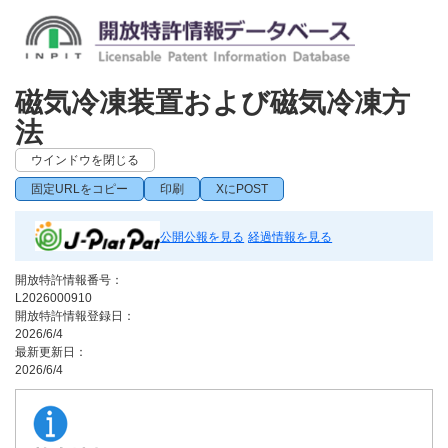
磁気冷凍装置および磁気冷凍方
法
ウインドウを閉じる
固定URLをコピー
印刷
XにPOST
公開公報を見る
経過情報を見る
開放特許情報番号：
L2026000910
開放特許情報登録日：
2026/6/4
最新更新日：
2026/6/4