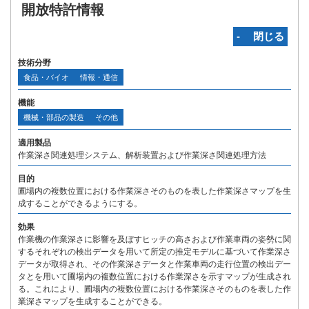
開放特許情報
‐ 閉じる
技術分野
食品・バイオ
情報・通信
機能
機械・部品の製造
その他
適用製品
作業深さ関連処理システム、解析装置および作業深さ関連処理方法
目的
圃場内の複数位置における作業深さそのものを表した作業深さマップを生
成することができるようにする。
効果
作業機の作業深さに影響を及ぼすヒッチの高さおよび作業車両の姿勢に関
するそれぞれの検出データを用いて所定の推定モデルに基づいて作業深さ
データが取得され、その作業深さデータと作業車両の走行位置の検出デー
タとを用いて圃場内の複数位置における作業深さを示すマップが生成され
る。これにより、圃場内の複数位置における作業深さそのものを表した作
業深さマップを生成することができる。