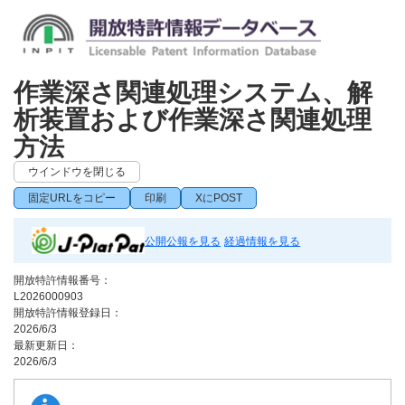
作業深さ関連処理システム、解
析装置および作業深さ関連処理
方法
ウインドウを閉じる
固定URLをコピー
印刷
XにPOST
公開公報を見る
経過情報を見る
開放特許情報番号：
L2026000903
開放特許情報登録日：
2026/6/3
最新更新日：
2026/6/3