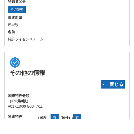
登録者区分
学術研究
都道府県
茨城県
名前
特許ライセンスチーム
その他の情報
‐ 閉じる
国際特許分類
（IPC第8版）
A01K13/00 G06T7/11
関連特許
（国内）:
有
（国外）:
有
Copyright © INPIT Rights Reserved