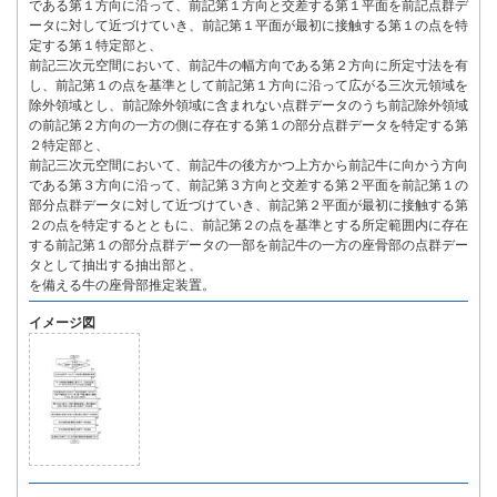
である第１方向に沿って、前記第１方向と交差する第１平面を前記点群デ
ータに対して近づけていき、前記第１平面が最初に接触する第１の点を特
定する第１特定部と、
前記三次元空間において、前記牛の幅方向である第２方向に所定寸法を有
し、前記第１の点を基準として前記第１方向に沿って広がる三次元領域を
除外領域とし、前記除外領域に含まれない点群データのうち前記除外領域
の前記第２方向の一方の側に存在する第１の部分点群データを特定する第
２特定部と、
前記三次元空間において、前記牛の後方かつ上方から前記牛に向かう方向
である第３方向に沿って、前記第３方向と交差する第２平面を前記第１の
部分点群データに対して近づけていき、前記第２平面が最初に接触する第
２の点を特定するとともに、前記第２の点を基準とする所定範囲内に存在
する前記第１の部分点群データの一部を前記牛の一方の座骨部の点群デー
タとして抽出する抽出部と、
を備える牛の座骨部推定装置。
イメージ図