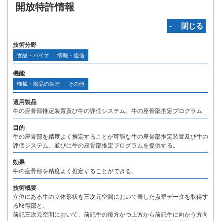
開放特許情報
‐ 閉じる
技術分野
食品・バイオ
情報・通信
機能
機械・部品の製造
その他
適用製品
牛の座骨部推定装置及び牛の評価システム、牛の座骨部推定プログラム
目的
牛の座骨部を精度よく推定することが可能な牛の座骨部推定装置及び牛の
評価システム、並びに牛の座骨部推定プログラムを提供する。
効果
牛の座骨部を精度よく推定することができる。
技術概要
立位にある牛の立体形状を三次元空間において表した点群データを取得す
る取得部と、
前記三次元空間において、前記牛の後方かつ上方から前記牛に向かう方向