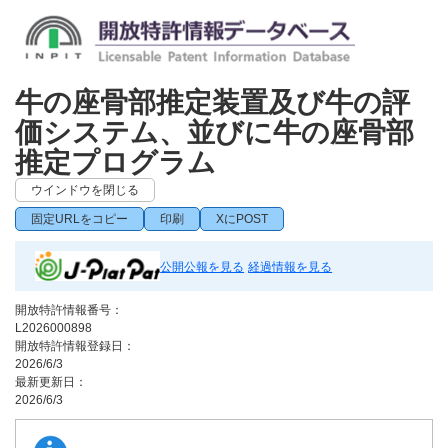
牛の座骨部推定装置及び牛の評
価システム、並びに牛の座骨部
推定プログラム
ウインドウを閉じる
固定URLをコピー
印刷
XにPOST
公開公報を見る
経過情報を見る
開放特許情報番号：
L2026000898
開放特許情報登録日：
2026/6/3
最新更新日：
2026/6/3