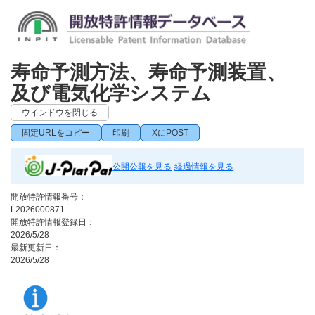
寿命予測方法、寿命予測装置、
及び電気化学システム
ウインドウを閉じる
固定URLをコピー
印刷
XにPOST
公開公報を見る
経過情報を見る
開放特許情報番号：
L2026000871
開放特許情報登録日：
2026/5/28
最新更新日：
2026/5/28