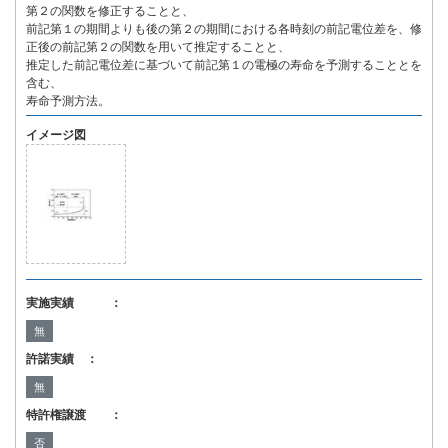
第２の関数を修正することと、
前記第１の期間よりも後の第２の期間における各時刻の前記電位差を、修
正後の前記第２の関数を用いて推定することと、
推定した前記電位差に基づいて前記第１の電極の寿命を予測することとを
含む、
寿命予測方法。
イメージ図
実施実績 ：
無
許諾実績 ：
無
特許権譲渡 ：
否