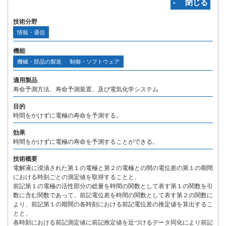
‐ 閉じる
技術分野
情報・通信
機能
機械・部品の製造
制御・ソフトウェア
適用製品
寿命予測方法、寿命予測装置、及び電気化学システム
目的
時間をかけずに電極の寿命を予測する。
効果
時間をかけずに電極の寿命を予測することができる。
技術概要
電解液に浸漬された第１の電極と第２の電極との間の電位差の第１の期間
における時刻ごとの測定値を取得することと、
前記第１の電極の活性部分の総量を時間の関数として表す第１の関数を引
数に含む関数であって、前記電位差を時間の関数として表す第２の関数に
より、前記第１の期間の各時刻における前記電位差の推定値を算出するこ
とと、
各時刻における前記測定値に前記推定値を近づけるデータ同化により前記