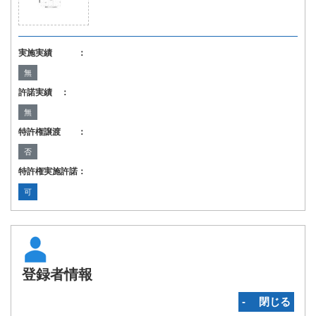
実施実績 ：
無
許諾実績 ：
無
特許権譲渡 ：
否
特許権実施許諾：
可
登録者情報
‐ 閉じる