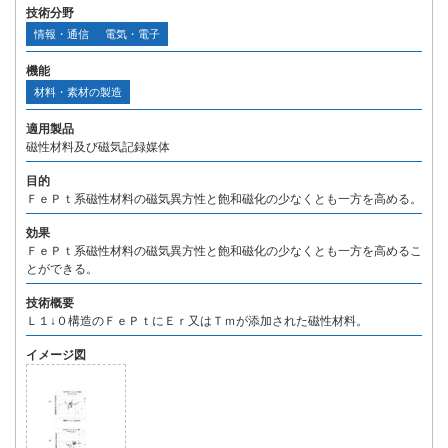
技術分野
情報・通信
電気・電子
機能
材料・素材の製造
適用製品
磁性材料及び磁気記録媒体
目的
ＦｅＰｔ系磁性材料の磁気異方性と飽和磁化の少なくとも一方を高める。
効果
ＦｅＰｔ系磁性材料の磁気異方性と飽和磁化の少なくとも一方を高めるこ
とができる。
技術概要
Ｌ１↓０構造のＦｅＰｔにＥｒ又はＴｍが添加された磁性材料。
イメージ図