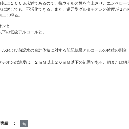
％以上１００％未満であるので、抗ウイルス性を向上させ、エンベロー
スに対しても、不活化できる。また、還元型グルタチオンの濃度が２ｍ
向上し得る。
オンと、
以下の低級アルコールと、
ールおよび前記水の合計体積に対する前記低級アルコールの体積の割合
、
タチオンの濃度は、２ｍＭ以上２０ｍＭ以下の範囲である、銅または銅
諾実績 ：
無