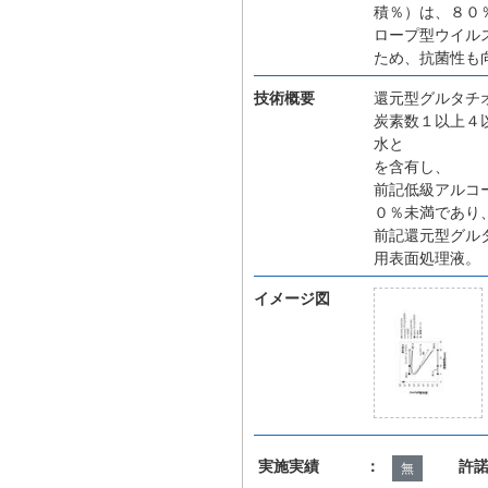
積％）は、８０
ロープ型ウイル
ため、抗菌性も
技術概要
還元型グルタチ
炭素数１以上４
水と
を含有し、
前記低級アルコ
０％未満であり
前記還元型グル
用表面処理液。
イメージ図
実施実績 ：
許
無