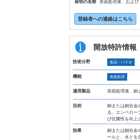
発明の名称
表面処理液、および
登録者への連絡はこちら
開放特許情報
技術分野
食品・バイオ
機能
表面処理
適用製品
表面処理液、銅
目的
銅または銅合金
る。エンベロー
び抗菌性を向上
効果
銅または銅合金
ールと、水とを