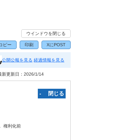
ウインドウを閉じる
コピー
印刷
XにPOST
公開公報を見る
経過情報を見る
最新更新日：
2026/1/14
‐ 閉じる
況
権利化前