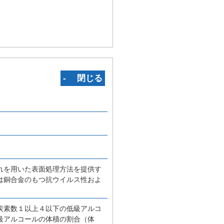
‐ 閉じる
れを用いた表面処理方法を提供す
は銅合金のもつ抗ウイルス性およ
炭素数１以上４以下の低級アルコ
級アルコールの体積の割合（体