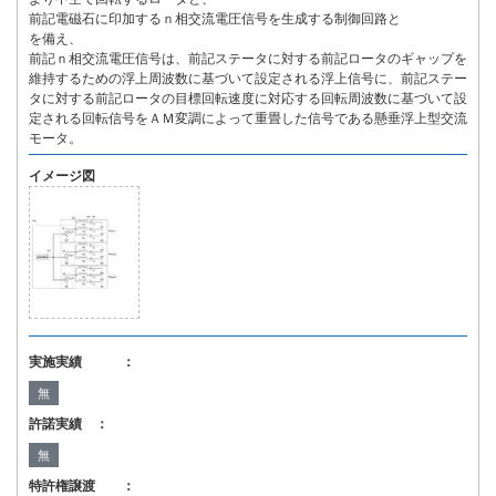
前記電磁石に印加するｎ相交流電圧信号を生成する制御回路と
を備え、
前記ｎ相交流電圧信号は、前記ステータに対する前記ロータのギャップを
維持するための浮上周波数に基づいて設定される浮上信号に、前記ステー
タに対する前記ロータの目標回転速度に対応する回転周波数に基づいて設
定される回転信号をＡＭ変調によって重畳した信号である懸垂浮上型交流
モータ。
イメージ図
実施実績 ：
無
許諾実績 ：
無
特許権譲渡 ：