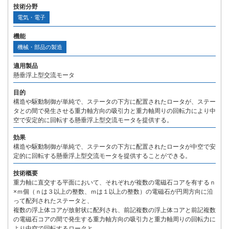
技術分野
電気・電子
機能
機械・部品の製造
適用製品
懸垂浮上型交流モータ
目的
構造や駆動制御が単純で、ステータの下方に配置されたロータが、ステー
タとの間で発生させる重力軸方向の吸引力と重力軸周りの回転力により中
空で安定的に回転する懸垂浮上型交流モータを提供する。
効果
構造や駆動制御が単純で、ステータの下方に配置されたロータが中空で安
定的に回転する懸垂浮上型交流モータを提供することができる。
技術概要
重力軸に直交する平面において、それぞれが複数の電磁石コアを有するｎ
×ｍ個（ｎは３以上の整数、ｍは１以上の整数）の電磁石が円周方向に沿
って配列されたステータと、
複数の浮上体コアが放射状に配列され、前記複数の浮上体コアと前記複数
の電磁石コアの間で発生する重力軸方向の吸引力と重力軸周りの回転力に
より中空で回転するロータと、