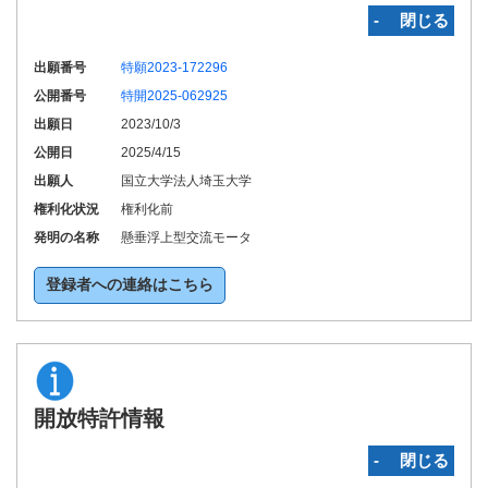
‐ 閉じる
出願番号
特願2023-172296
公開番号
特開2025-062925
出願日
2023/10/3
公開日
2025/4/15
出願人
国立大学法人埼玉大学
権利化状況
権利化前
発明の名称
懸垂浮上型交流モータ
登録者への連絡はこちら
開放特許情報
‐ 閉じる