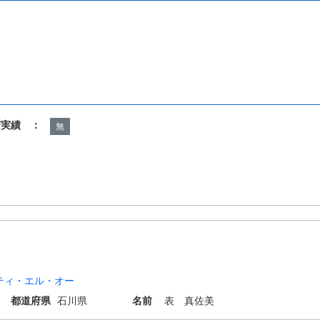
諾実績 ：
無
ティ・エル・オー
都道府県
石川県
名前
表 真佐美