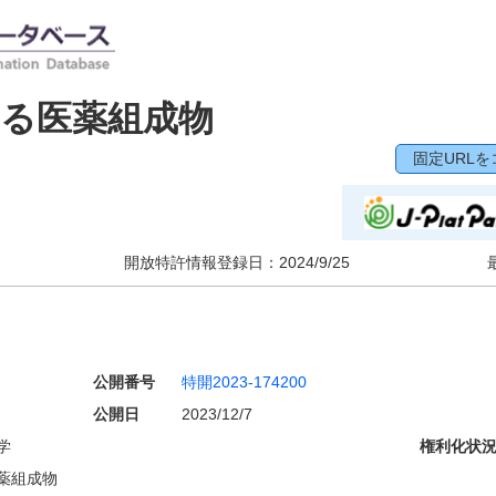
る医薬組成物
固定URLを
開放特許情報登録日：
2024/9/25
公開番号
特開2023-174200
公開日
2023/12/7
学
権利化状
薬組成物