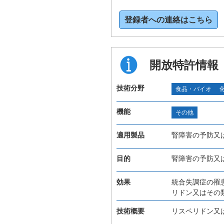
登録者への連絡はこちら
開放特許情報
技術分野
食品・バイオ
機能
その他
適用製品
腎障害の予防又
目的
腎障害の予防又
効果
統合失調症の罹
リドン又はその
技術概要
リスペリドン又