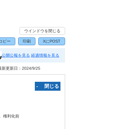
ウインドウを閉じる
コピー
印刷
XにPOST
公開公報を見る
経過情報を見る
最新更新日：
2024/9/25
‐ 閉じる
況
権利化前