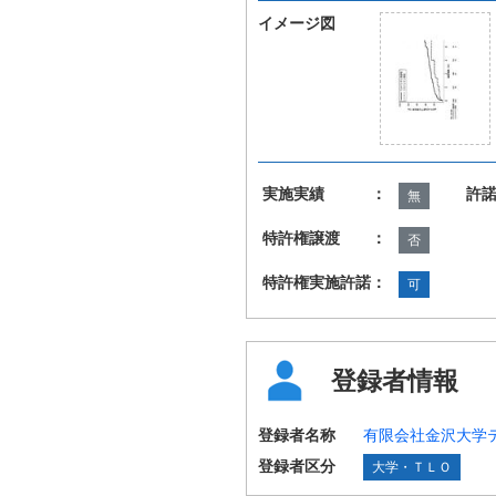
イメージ図
実施実績 ：
許
無
特許権譲渡 ：
否
特許権実施許諾：
可
登録者情報
登録者名称
有限会社金沢大学
登録者区分
大学・ＴＬＯ