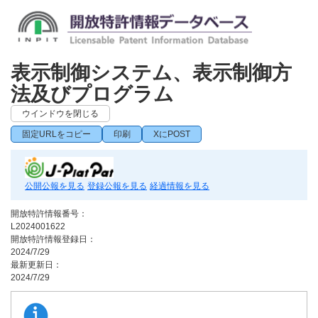
表示制御システム、表示制御方
法及びプログラム
ウインドウを閉じる
固定URLをコピー
印刷
XにPOST
公開公報を見る
登録公報を見る
経過情報を見る
開放特許情報番号：
L2024001622
開放特許情報登録日：
2024/7/29
最新更新日：
2024/7/29