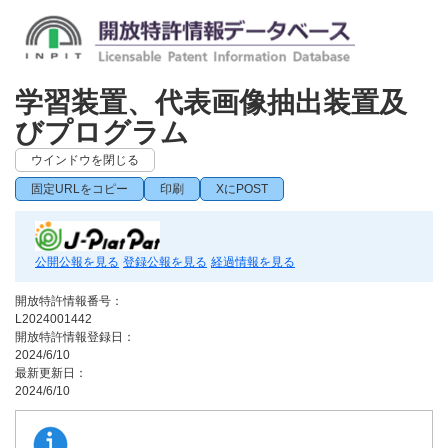
学習装置、代表画像抽出装置及
びプログラム
ウインドウを閉じる
固定URLをコピー
印刷
XにPOST
公開公報を見る
登録公報を見る
経過情報を見る
開放特許情報番号：
L2024001442
開放特許情報登録日：
2024/6/10
最新更新日：
2024/6/10