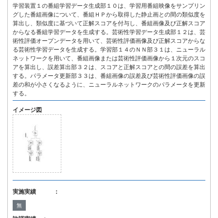
学習装置１の番組学習データ生成部１０は、学習用番組映像をサンプリン
グした番組画像について、番組ＨＰから取得した静止画との間の類似度を
算出し、類似度に基づいて正解スコアを付与し、番組画像及び正解スコア
からなる番組学習データを生成する。芸術性学習データ生成部１２は、芸
術性評価オープンデータを用いて、芸術性評価画像及び正解スコアからな
る芸術性学習データを生成する。学習部１４のＮＮ部３１は、ニューラル
ネットワークを用いて、番組画像または芸術性評価画像から１次元のスコ
アを算出し、誤差算出部３２は、スコアと正解スコアとの間の誤差を算出
する。パラメータ更新部３３は、番組画像の誤差及び芸術性評価画像の誤
差の和が小さくなるように、ニューラルネットワークのパラメータを更新
する。
イメージ図
実施実績 ：
無