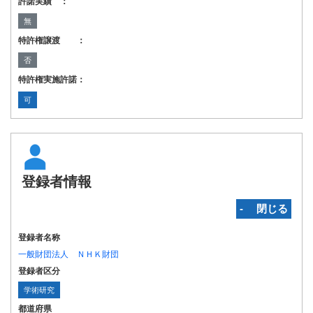
許諾実績 ：
無
特許権譲渡 ：
否
特許権実施許諾：
可
登録者情報
‐ 閉じる
登録者名称
一般財団法人 ＮＨＫ財団
登録者区分
学術研究
都道府県