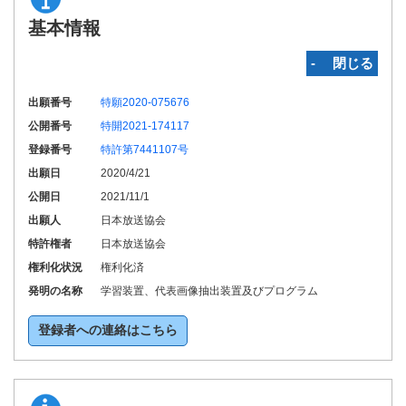
基本情報
‐ 閉じる
出願番号
特願2020-075676
公開番号
特開2021-174117
登録番号
特許第7441107号
出願日
2020/4/21
公開日
2021/11/1
出願人
日本放送協会
特許権者
日本放送協会
権利化状況
権利化済
発明の名称
学習装置、代表画像抽出装置及びプログラム
登録者への連絡はこちら