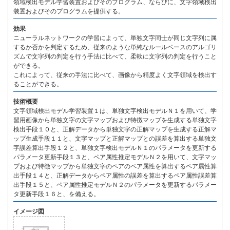
領域検出モデル学習装置およびそのプログラム、ならびに、文字領域検出
装置およびそのプログラムを提供する。
効果
ニューラルネットワークの学習によって、単独文字同士が同じ文字列に属
するか否かを判定するため、従来のような単純なルールベースのアルゴリ
ズムで文字列の判定を行う手法に比べて、柔軟に文字列の判定を行うこと
ができる。
これによって、従来の手法に比べて、画像から精度よく文字領域を検出す
ることができる。
技術概要
文字領域検出モデル学習装置１は、単独文字検出モデルＮ１を用いて、学
習用画像から単独文字の文字マップおよび特徴マップを生成する単独文字
検出手段１０と、正解データから単独文字の正解マップを生成する正解マ
ップ生成手段１１と、文字マップと正解マップとの誤差を算出する単独文
字誤差算出手段１２と、単独文字検出モデルＮ１のパラメータを更新する
パラメータ更新手段１３と、ペア属性推定モデルＮ２を用いて、文字マッ
プおよび特徴マップから単独文字のペアのペア属性を算出するペア属性算
出手段１４と、正解データからペア属性の誤差を算出するペア属性誤差算
出手段１５と、ペア属性推定モデルＮ２のパラメータを更新するパラメー
タ更新手段１６と、を備える。
イメージ図