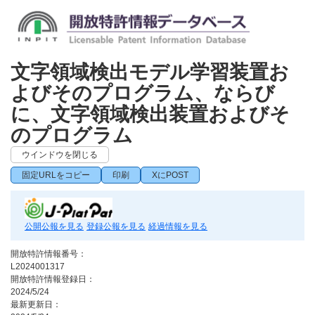
文字領域検出モデル学習装置お
よびそのプログラム、ならび
に、文字領域検出装置およびそ
のプログラム
ウインドウを閉じる
固定URLをコピー
印刷
XにPOST
公開公報を見る
登録公報を見る
経過情報を見る
開放特許情報番号：
L2024001317
開放特許情報登録日：
2024/5/24
最新更新日：