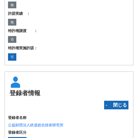
無
許諾実績 ：
無
特許権譲渡 ：
否
特許権実施許諾：
可
登録者情報
‐ 閉じる
登録者名称
公益財団法人鉄道総合技術研究所
登録者区分