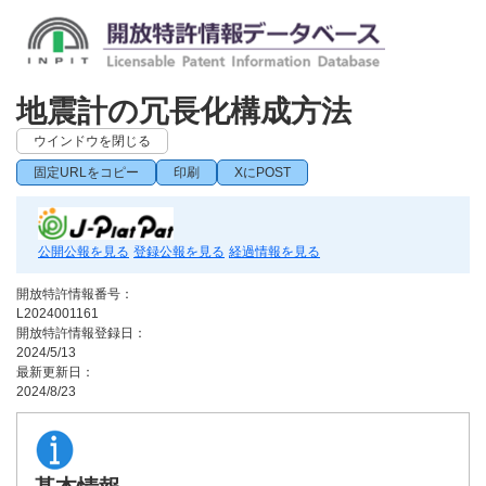
地震計の冗長化構成方法
ウインドウを閉じる
固定URLをコピー
印刷
XにPOST
公開公報を見る
登録公報を見る
経過情報を見る
開放特許情報番号：
L2024001161
開放特許情報登録日：
2024/5/13
最新更新日：
2024/8/23