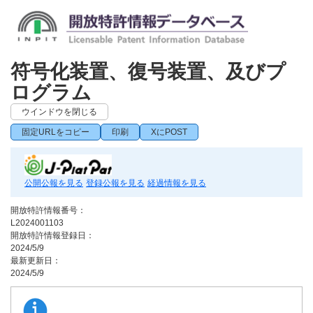
符号化装置、復号装置、及びプ
ログラム
ウインドウを閉じる
固定URLをコピー
印刷
XにPOST
公開公報を見る
登録公報を見る
経過情報を見る
開放特許情報番号：
L2024001103
開放特許情報登録日：
2024/5/9
最新更新日：
2024/5/9