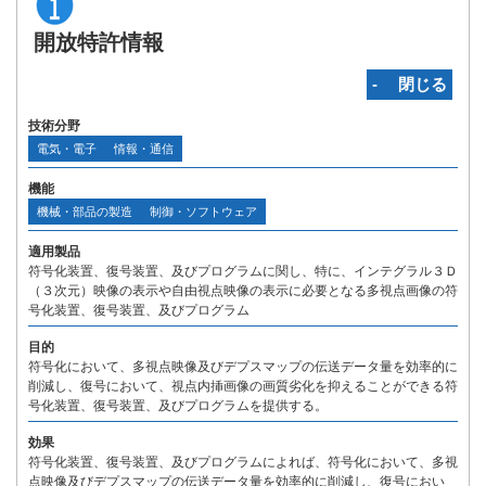
開放特許情報
‐ 閉じる
技術分野
電気・電子
情報・通信
機能
機械・部品の製造
制御・ソフトウェア
適用製品
符号化装置、復号装置、及びプログラムに関し、特に、インテグラル３Ｄ
（３次元）映像の表示や自由視点映像の表示に必要となる多視点画像の符
号化装置、復号装置、及びプログラム
目的
符号化において、多視点映像及びデプスマップの伝送データ量を効率的に
削減し、復号において、視点内挿画像の画質劣化を抑えることができる符
号化装置、復号装置、及びプログラムを提供する。
効果
符号化装置、復号装置、及びプログラムによれば、符号化において、多視
点映像及びデプスマップの伝送データ量を効率的に削減し、復号におい