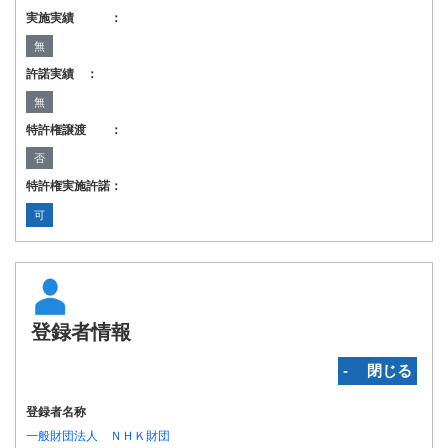
実施実績 ：
無
許諾実績 ：
無
特許権譲渡 ：
否
特許権実施許諾：
可
登録者情報
‐ 閉じる
登録者名称
一般財団法人 ＮＨＫ財団