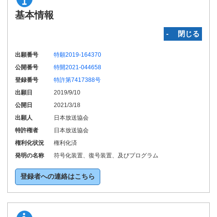
基本情報
‐ 閉じる
出願番号
特願2019-164370
公開番号
特開2021-044658
登録番号
特許第7417388号
出願日
2019/9/10
公開日
2021/3/18
出願人
日本放送協会
特許権者
日本放送協会
権利化状況
権利化済
発明の名称
符号化装置、復号装置、及びプログラム
登録者への連絡はこちら