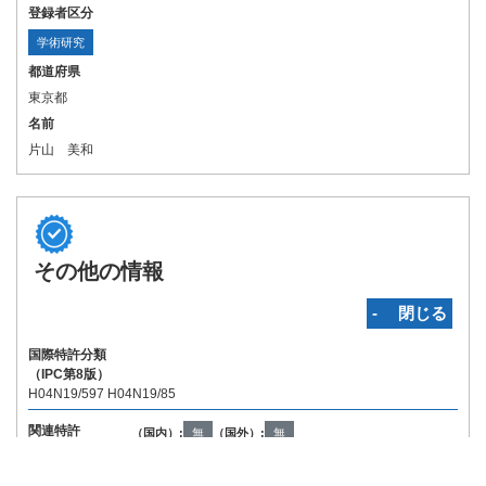
登録者区分
学術研究
都道府県
東京都
名前
片山 美和
その他の情報
‐ 閉じる
国際特許分類
（IPC第8版）
H04N19/597 H04N19/85
関連特許
（国内）:
無
（国外）:
無