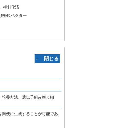
況
権利化済
び発現ベクター
‐ 閉じる
、培養方法、遺伝子組み換え細
を簡便に生成することが可能であ