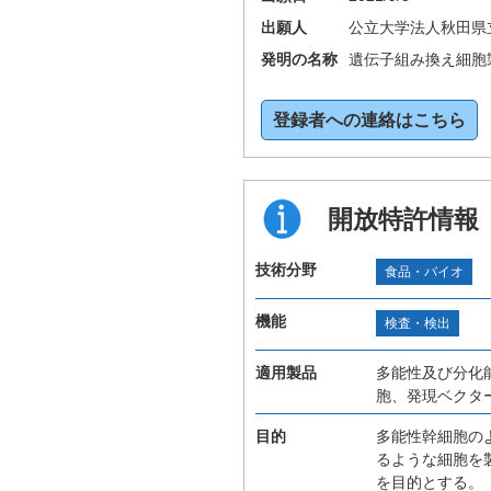
出願人
公立大学法人秋田県
発明の名称
遺伝子組み換え細胞
登録者への連絡はこちら
開放特許情報
技術分野
食品・バイオ
機能
検査・検出
適用製品
多能性及び分化
胞、発現ベクタ
目的
多能性幹細胞の
るような細胞を
を目的とする。