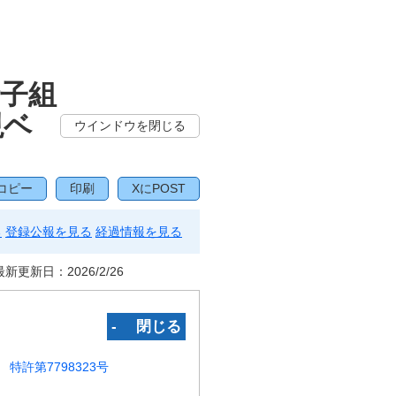
子組
現ベ
ウインドウを閉じる
コピー
印刷
XにPOST
る
登録公報を見る
経過情報を見る
最新更新日：
2026/2/26
‐ 閉じる
特許第7798323号