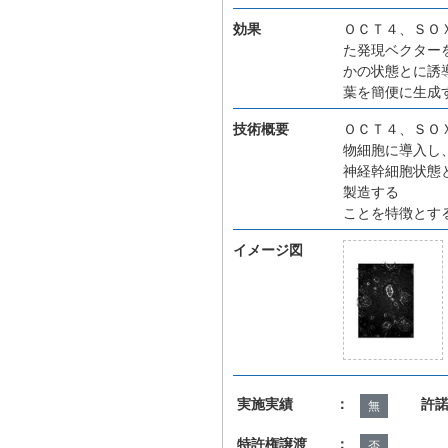
効果
ＯＣＴ４、ＳＯ
た発現ベクター
かの状態とに誘
葉を簡便に生成
技術概要
ＯＣＴ４、ＳＯ
物細胞に導入し
神経幹細胞状態
製造する
ことを特徴とす
イメージ図
実施実績 ：
許
無
特許権譲渡 ：
否