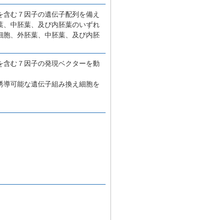
を含む７因子の遺伝子配列を備え
葉、中胚葉、及び内胚葉のいずれ
細胞、外胚葉、中胚葉、及び内胚
。
を含む７因子の発現ベクターを動
誘導可能な遺伝子組み換え細胞を