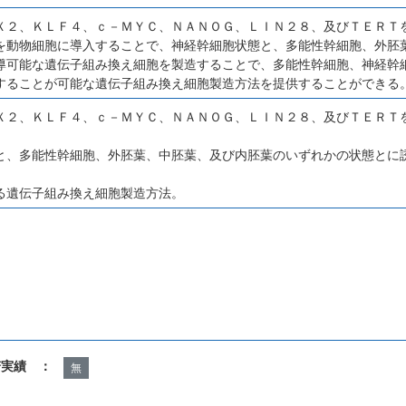
Ｘ２、ＫＬＦ４、ｃ－ＭＹＣ、ＮＡＮＯＧ、ＬＩＮ２８、及びＴＥＲＴ
を動物細胞に導入することで、神経幹細胞状態と、多能性幹細胞、外胚
導可能な遺伝子組み換え細胞を製造することで、多能性幹細胞、神経幹
することが可能な遺伝子組み換え細胞製造方法を提供することができる
Ｘ２、ＫＬＦ４、ｃ－ＭＹＣ、ＮＡＮＯＧ、ＬＩＮ２８、及びＴＥＲＴ
、
と、多能性幹細胞、外胚葉、中胚葉、及び内胚葉のいずれかの状態とに
る遺伝子組み換え細胞製造方法。
諾実績 ：
無