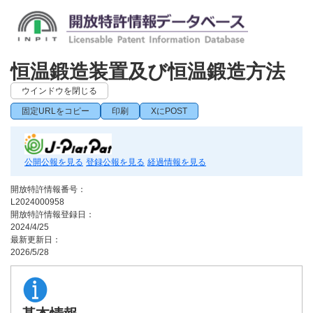
恒温鍛造装置及び恒温鍛造方法
ウインドウを閉じる
固定URLをコピー
印刷
XにPOST
公開公報を見る
登録公報を見る
経過情報を見る
開放特許情報番号：
L2024000958
開放特許情報登録日：
2024/4/25
最新更新日：
2026/5/28