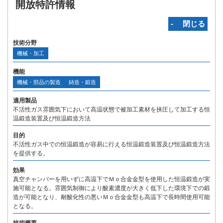
開放特許情報
‐ 閉じる
技術分野
機械・加工
機能
機械・部品の製造
鋳造・鍛造
適用製品
不活性ガス雰囲気下において高温状態で被加工素材を挟圧して加工する恒
温鍛造装置及び恒温鍛造方法
目的
不活性ガス中での恒温鍛造が容易に行える恒温鍛造装置及び恒温鍛造方法
を提供する。
効果
真空チャンバーを用いずに高温下でＭｏ合金金型を使用した恒温鍛造が実
施可能となる。雰囲気制御により酸素濃度が大きく低下した環境下での鍛
造が可能となり、耐酸化性の悪いＭｏ合金金型も高温下で長時間使用可能
となる。