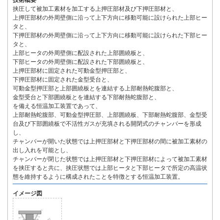
技術概要
挟圧して被加工素材を加工する上押圧部材及び下押圧部材と、
上押圧部材の外周壁側に沿って上下方向に移動可能に設けられた上部ヒー
タと、
下押圧部材の外周壁側に沿って上下方向に移動可能に設けられた下部ヒー
タと、
上部ヒータの外周壁側に配設された上部囲繞板と、
下部ヒータの外周壁側に配設された下部囲繞板と、
上押圧部材に固定された可動金型押圧部と、
下押圧部材に固定された金型受台と、
可動金型押圧部と上部囲繞板とを連結する上部耐熱蛇腹部と、
金型受台と下部囲繞板とを連結する下部耐熱蛇腹部と、
を備える恒温加工装置であって、
上部耐熱蛇腹部、可動金型押圧部、上部囲繞板、下部耐熱蛇腹部、金型受
台及び下部囲繞板で不活性ガスが充填される開閉式のチャンバーを形成
し、
チャンバーが開いた状態では上押圧部材と下押圧部材の間に被加工素材の
出し入れを可能とし、
チャンバーが閉じた状態では上押圧部材と下押圧部材によって被加工素材
を挟圧すると共に、挟圧状態では上部ヒータと下部ヒータで所定の高温状
態を維持するように構成されたことを特徴とする恒温加工装置。
イメージ図