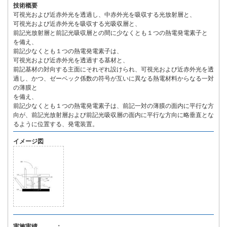
技術概要
可視光および近赤外光を透過し、中赤外光を吸収する光放射層と、
可視光および近赤外光を吸収する光吸収層と、
前記光放射層と前記光吸収層との間に少なくとも１つの熱電発電素子と
を備え、
前記少なくとも１つの熱電発電素子は、
可視光および近赤外光を透過する基材と、
前記基材の対向する主面にそれぞれ設けられ、可視光および近赤外光を透
過し、かつ、ゼーベック係数の符号が互いに異なる熱電材料からなる一対
の薄膜と
を備え、
前記少なくとも１つの熱電発電素子は、前記一対の薄膜の面内に平行な方
向が、前記光放射層および前記光吸収層の面内に平行な方向に略垂直とな
るように位置する、発電装置。
イメージ図
実施実績 ：