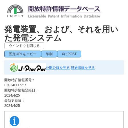
発電装置、および、それを用い
た発電システム
ウインドウを閉じる
固定URLをコピー
印刷
XにPOST
公開公報を見る
経過情報を見る
開放特許情報番号：
L2024000957
開放特許情報登録日：
2024/4/25
最新更新日：
2024/4/25