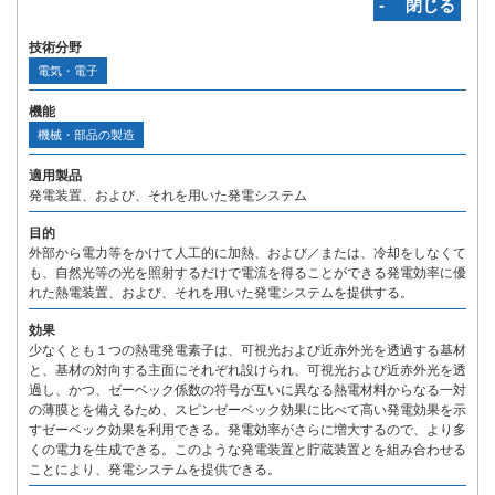
‐ 閉じる
技術分野
電気・電子
機能
機械・部品の製造
適用製品
発電装置、および、それを用いた発電システム
目的
外部から電力等をかけて人工的に加熱、および／または、冷却をしなくて
も、自然光等の光を照射するだけで電流を得ることができる発電効率に優
れた熱電装置、および、それを用いた発電システムを提供する。
効果
少なくとも１つの熱電発電素子は、可視光および近赤外光を透過する基材
と、基材の対向する主面にそれぞれ設けられ、可視光および近赤外光を透
過し、かつ、ゼーベック係数の符号が互いに異なる熱電材料からなる一対
の薄膜とを備えるため、スピンゼーベック効果に比べて高い発電効果を示
すゼーベック効果を利用できる。発電効率がさらに増大するので、より多
くの電力を生成できる。このような発電装置と貯蔵装置とを組み合わせる
ことにより、発電システムを提供できる。