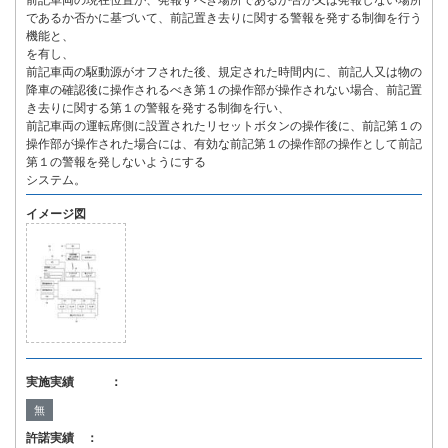
前記車両の現在位置が、発報すべき場所であるか否か又は発報しない場所
であるか否かに基づいて、前記置き去りに関する警報を発する制御を行う
機能と、
を有し、
前記車両の駆動源がオフされた後、規定された時間内に、前記人又は物の
降車の確認後に操作されるべき第１の操作部が操作されない場合、前記置
き去りに関する第１の警報を発する制御を行い、
前記車両の運転席側に設置されたリセットボタンの操作後に、前記第１の
操作部が操作された場合には、有効な前記第１の操作部の操作として前記
第１の警報を発しないようにする
システム。
イメージ図
実施実績 ：
無
許諾実績 ：