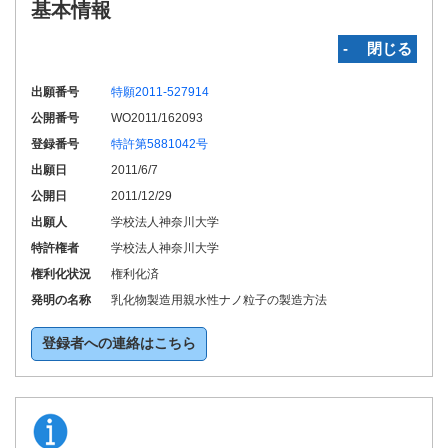
基本情報
‐ 閉じる
出願番号
特願2011-527914
公開番号
WO2011/162093
登録番号
特許第5881042号
出願日
2011/6/7
公開日
2011/12/29
出願人
学校法人神奈川大学
特許権者
学校法人神奈川大学
権利化状況
権利化済
発明の名称
乳化物製造用親水性ナノ粒子の製造方法
登録者への連絡はこちら