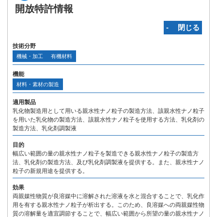
開放特許情報
‐ 閉じる
技術分野
機械・加工
有機材料
機能
材料・素材の製造
適用製品
乳化物製造用として用いる親水性ナノ粒子の製造方法、該親水性ナノ粒子
を用いた乳化物の製造方法、該親水性ナノ粒子を使用する方法、乳化剤の
製造方法、乳化剤調製液
目的
幅広い範囲の量の親水性ナノ粒子を製造できる親水性ナノ粒子の製造方
法、乳化剤の製造方法、及び乳化剤調製液を提供する。また、親水性ナノ
粒子の新規用途を提供する。
効果
両親媒性物質が良溶媒中に溶解された溶液を水と混合することで、乳化作
用を有する親水性ナノ粒子が析出する。このため、良溶媒への両親媒性物
質の溶解量を適宜調節することで、幅広い範囲から所望の量の親水性ナノ