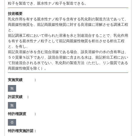
粒子を製造でき、親水性ナノ粒子を製造できる。
技術概要
乳化作用を有する親水性ナノ粒子を含有する乳化剤の製造方法であって、
両親媒性物質を、前記両親媒性物質に対する良溶媒に溶解させる調液工程
と、
前記調液工程において得られた溶液を水と別途混合することで、乳化作用
を有する親水性ナノ粒子として前記両親媒性物質を析出させる析出工程
と、を有し、
前記良溶媒が水を含む混合溶媒である場合、該良溶媒中の水の含有率は、
５０質量％以下であり、該混合溶媒に含まれる水は、前記析出工程におい
て別途混合される水でない、乳化剤の製造方法（ただし、リン脂質である
両親媒性物質を除く）。
実施実績 ：
無
許諾実績 ：
無
特許権譲渡 ：
否
特許権実施許諾：