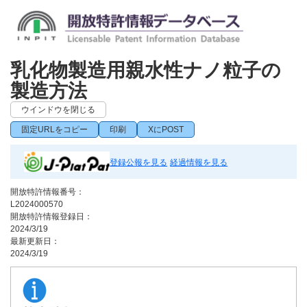
乳化物製造用親水性ナノ粒子の
製造方法
ウインドウを閉じる
固定URLをコピー
印刷
XにPOST
登録公報を見る
経過情報を見る
開放特許情報番号：
L2024000570
開放特許情報登録日：
2024/3/19
最新更新日：
2024/3/19