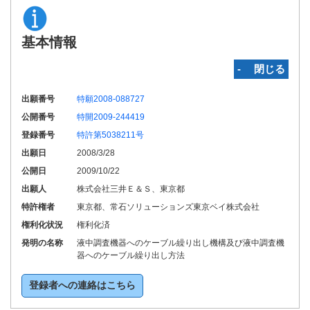
基本情報
‐ 閉じる
出願番号
特願2008-088727
公開番号
特開2009-244419
登録番号
特許第5038211号
出願日
2008/3/28
公開日
2009/10/22
出願人
株式会社三井Ｅ＆Ｓ、東京都
特許権者
東京都、常石ソリューションズ東京ベイ株式会社
権利化状況
権利化済
発明の名称
液中調査機器へのケーブル繰り出し機構及び液中調査機
器へのケーブル繰り出し方法
登録者への連絡はこちら