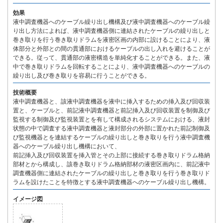
効果
液中調査機器へのケーブル繰り出し機構及び液中調査機器へのケーブル繰
り出し方法によれば、液中調査機器側に連結されたケーブルの繰り出しと
巻き取りを行う巻き取りドラムを液密区画の内部に設けることにより、液
体部分と外部との間の貫通部におけるケーブルの出し入れを避けることが
できる。従って、貫通部の液密構造を単純化することができる。また、液
中で巻き取りドラムを回転することにより、液中調査機器へのケーブルの
繰り出し及び巻き取りを容易に行うことができる。
技術概要
液中調査機器と、該液中調査機器を液中に挿入するための挿入及び回収装
置と、ケーブルと、前記液中調査機器と前記挿入及び回収装置を制御及び
監視する制御及び監視装置とを有して構成されるシステムにおける、液封
状態の中で調査する液中調査機器と液封部分の外部に置かれた前記制御及
び監視機器とを連結するケーブルの繰り出しと巻き取りを行う液中調査機
器へのケーブル繰り出し機構において、
前記挿入及び回収装置を挿入管とその上部に接続する巻き取りドラム格納
部材とから構成し、該巻き取りドラム格納部材の液密区画内に、前記液中
調査機器側に連結されたケーブルの繰り出しと巻き取りを行う巻き取りド
ラムを設けたことを特徴とする液中調査機器へのケーブル繰り出し機構。
イメージ図