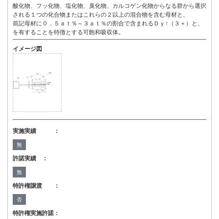
酸化物、フッ化物、塩化物、臭化物、カルコゲン化物からなる群から選択
される１つの化合物またはこれらの２以上の混合物を含む母材と、
前記母材に０．５ａｔ％～３ａｔ％の割合で含まれるＤｙ↑（３＋）と、
を有することを特徴とする可飽和吸収体。
イメージ図
実施実績 ：
無
許諾実績 ：
無
特許権譲渡 ：
否
特許権実施許諾：