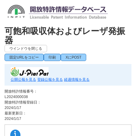
可飽和吸収体およびレーザ発振
器
ウインドウを閉じる
固定URLをコピー
印刷
XにPOST
公開公報を見る
登録公報を見る
経過情報を見る
開放特許情報番号：
L2024000038
開放特許情報登録日：
2024/1/17
最新更新日：
2024/1/17