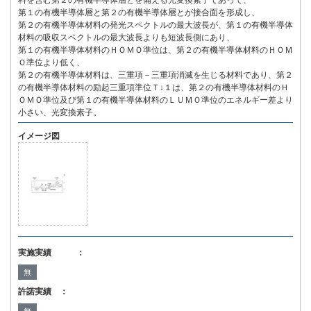
料を含む第２の有機半導体層とを備える光変換素子であって、
第１の有機半導体層と第２の有機半導体層とが接合面を形成し、
第２の有機半導体材料の発光スペクトルの最大波長が、第１の有機半導体
材料の吸収スペクトルの最大波長よりも短波長側にあり、
第１の有機半導体材料のＨＯＭＯ準位は、第２の有機半導体材料のＨＯＭ
Ｏ準位より低く、
第２の有機半導体材料は、三重項－三重項消滅を生じる材料であり、第２
の有機半導体材料の励起三重項準位Ｔ↓１は、第２の有機半導体材料のＨ
ＯＭＯ準位及び第１の有機半導体材料のＬＵＭＯ準位のエネルギー差より
小さい、光変換素子。
イメージ図
実施実績 ：
無
許諾実績 ：