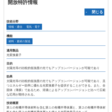
開放特許情報
‐ 閉じる
技術分野
情報・通信
電気・電子
機能
材料・素材の製造
適用製品
光変換素子
目的
太陽光等の比較的低強度の光でもアップコンバージョンが可能であり
効果
太陽光等の比較的低強度の光でもアップコンバージョンが可能であり、且
つエネルギー効率に優れる光変換素子を提供することができる。また、全
固体（薄膜）であるため、溶液によるアップコンバージョンと比べて広範
な応用が期待される。
技術概要
第１の有機半導体材料を含む第１の有機半導体層と、第２の有機半導体材