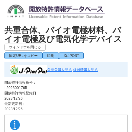
共重合体、バイオ電極材料、バ
イオ電極及び電気化学デバイス
ウインドウを閉じる
固定URLをコピー
印刷
XにPOST
公開公報を見る
経過情報を見る
開放特許情報番号：
L2023001765
開放特許情報登録日：
2023/12/26
最新更新日：
2023/12/26