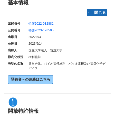
基本情報
‐ 閉じる
出願番号
特願2022-032881
公開番号
特開2023-128505
出願日
2022/3/3
公開日
2023/9/14
出願人
国立大学法人 筑波大学
権利化状況
権利化前
発明の名称
共重合体、バイオ電極材料、バイオ電極及び電気化学デ
バイス
登録者への連絡はこちら
開放特許情報