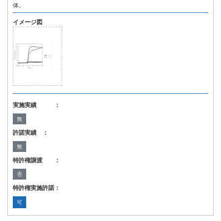
体。
イメージ図
実施実績 ：
無
許諾実績 ：
無
特許権譲渡 ：
否
特許権実施許諾：
可