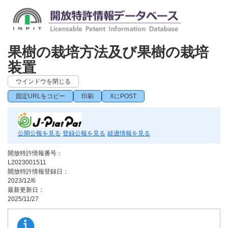
果樹の栽培方法及び果樹の栽培
装置
ウインドウを閉じる
固定URLをコピー
印刷
XにPOST
公開公報を見る
登録公報を見る
経過情報を見る
開放特許情報番号：
L2023001511
開放特許情報登録日：
2023/12/6
最新更新日：
2025/11/27