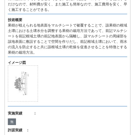
だけなので、材料費が安く、また施工も簡単なので、施工費用を安く、早
く施工することができる。
技術概要
果樹が植えられる地表面をマルチシートで被覆することで、該果樹の根域
土壌における土壌水分を調整する果樹の栽培方法であって、前記マルチシ
ートを前記根域土壌の前記地表面から隔離し、該マルチシートの周縁部を
該地表面に敷設することで空間を作りだし、前記根域土壌において、雨水
の流入を防止すると共に該根域土壌の乾燥を促進させることを特徴とする
果樹の栽培方法。
イメージ図
実施実績 ：
無
許諾実績 ：