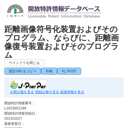
距離画像符号化装置およびその
プログラム、ならびに、距離画
像復号装置およびそのプログラ
ム
ウインドウを閉じる
固定URLをコピー
印刷
XにPOST
公開公報を見る
登録公報を見る
経過情報を見る
開放特許情報番号：
L2023001289
開放特許情報登録日：
2023/10/27
最新更新日：