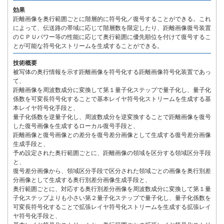
効果
距離画像を奥行範囲ごとに階層的に符号化／復号することができる。これ
によって、伝送路の帯域に応じて階層数を限定したり、距離画像復号装置
のＣＰＵパワー等の性能に応じて奥行範囲に優先順位を付けて復号するこ
とが可能な符号化ストリームを生成することができる。
技術概要
被写体の奥行情報を示す距離画像を符号化する距離画像符号化装置であっ
て、
距離画像を周波数成分に変換して第１量子化ステップで量子化し、量子化
係数を可変長符号化することで基本レイヤ符号化ストリームを生成する基
本レイヤ符号化手段と、
量子化係数を逆量子化し、周波数成分を逆変換することで距離画像を復号
した復号画像を生成するローカル復号手段と、
距離画像と復号画像との差分を復号差分画像として生成する復号差分画像
生成手段と、
予め設定された奥行範囲ごとに、距離画像の領域を区分する領域区分手段
と、
復号差分画像から、領域区分手段で区分された領域ごとの画像を奥行別差
分画像として生成する奥行別差分画像生成手段と、
奥行範囲ごとに、対応する奥行別差分画像を周波数成分に変換して第１量
子化ステップよりも小さい第２量子化ステップで量子化し、量子化係数を
可変長符号化することで拡張レイヤ符号化ストリームを生成する拡張レイ
ヤ符号化手段と、