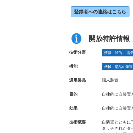
登録者への連絡はこちら
開放特許情報
技術分野
情報・通信
電
機能
機械・部品の製造
適用製品
端末装置
目的
自律的に自装置
効果
自律的に自装置
技術概要
自装置とともに
タッチされたタ