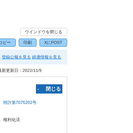
ウインドウを閉じる
コピー
印刷
XにPOST
る
登録公報を見る
経過情報を見る
最新更新日：
2022/11/9
‐ 閉じる
特許第7075202号
況
権利化済