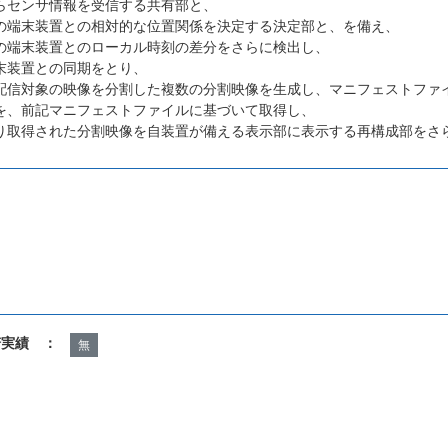
らセンサ情報を受信する共有部と、
の端末装置との相対的な位置関係を決定する決定部と、を備え、
の端末装置とのローカル時刻の差分をさらに検出し、
末装置との同期をとり、
配信対象の映像を分割した複数の分割映像を生成し、マニフェストファ
を、前記マニフェストファイルに基づいて取得し、
り取得された分割映像を自装置が備える表示部に表示する再構成部をさ
諾実績 ：
無