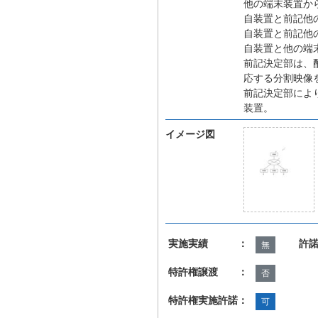
他の端末装置か
自装置と前記他
自装置と前記他
自装置と他の端
前記決定部は、
応する分割映像
前記決定部によ
装置。
イメージ図
実施実績 ：
許
無
特許権譲渡 ：
否
特許権実施許諾：
可