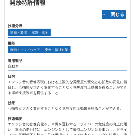
開放特許情報
‐ 閉じる
技術分野
情報・通信
電気・電子
機能
制御・ソフトウェア
安全・福祉対策
適用製品
自動車
目的
エンジン音の音像表現における主観的な覚醒度の変化と心拍数の変化に着
目し、心拍数が大きく変化することなく覚醒度向上効果を得ることができ
る運転支援装置を提供すること
効果
心拍数が大きく変化することなく覚醒度向上効果を得ることができる。
技術概要
エンジン音の音像変化を、車両を運転するドライバーの覚醒度の向上に用
い、車両の走行時に、エンジン音として擬似エンジン音を出力し、ドライ