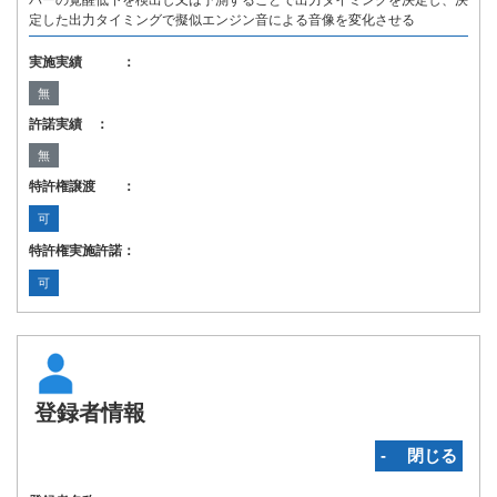
バーの覚醒低下を検出し又は予測することで出力タイミングを決定し、決
定した出力タイミングで擬似エンジン音による音像を変化させる
実施実績 ：
無
許諾実績 ：
無
特許権譲渡 ：
可
特許権実施許諾：
可
登録者情報
‐ 閉じる