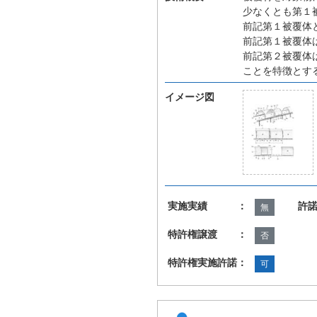
少なくとも第１
前記第１被覆体
前記第１被覆体
前記第２被覆体
ことを特徴とす
イメージ図
実施実績 ：
許
無
特許権譲渡 ：
否
特許権実施許諾：
可