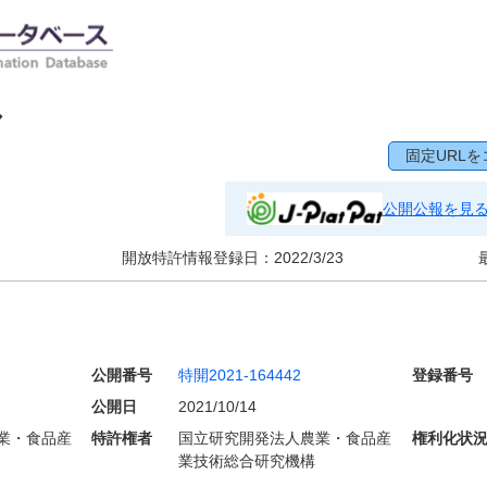
ル
固定URLを
公開公報を見
開放特許情報登録日：
2022/3/23
公開番号
特開2021-164442
登録番号
公開日
2021/10/14
業・食品産
特許権者
国立研究開発法人農業・食品産
権利化状
業技術総合研究機構