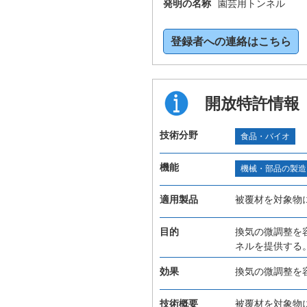
発明の名称
園芸用トンネル
登録者への連絡はこちら
開放特許情報
技術分野
食品・バイオ
機能
機械・部品の製造
適用製品
被覆材を対象物
目的
換気の微調整を
ネルを提供する
効果
換気の微調整を
技術概要
被覆材を対象物