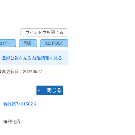
ウインドウを閉じる
コピー
印刷
XにPOST
る
登録公報を見る
経過情報を見る
最新更新日：
2024/6/27
‐ 閉じる
特許第7491562号
況
権利化済