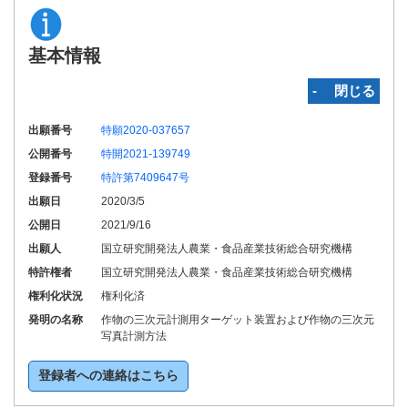
基本情報
‐ 閉じる
出願番号
特願2020-037657
公開番号
特開2021-139749
登録番号
特許第7409647号
出願日
2020/3/5
公開日
2021/9/16
出願人
国立研究開発法人農業・食品産業技術総合研究機構
特許権者
国立研究開発法人農業・食品産業技術総合研究機構
権利化状況
権利化済
発明の名称
作物の三次元計測用ターゲット装置および作物の三次元
写真計測方法
登録者への連絡はこちら