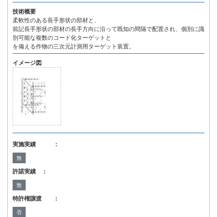
技術概要
柔軟性のある長手形状の部材と、
前記長手形状の部材の長手方向に沿って既知の間隔で配置され、個別に識
別可能な複数のコード化ターゲットと
を備える作物の三次元計測用ターゲット装置。
イメージ図
実施実績 ：
無
許諾実績 ：
無
特許権譲渡 ：
否