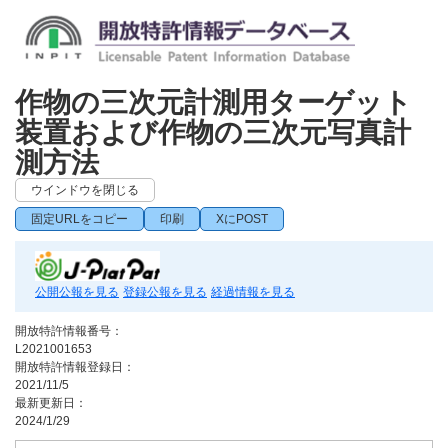
作物の三次元計測用ターゲット
装置および作物の三次元写真計
測方法
ウインドウを閉じる
固定URLをコピー
印刷
XにPOST
公開公報を見る
登録公報を見る
経過情報を見る
開放特許情報番号：
L2021001653
開放特許情報登録日：
2021/11/5
最新更新日：
2024/1/29