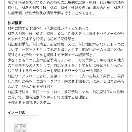
モデル構築を実現するための情報の汎用的な記述・格納・利活用の方法を
提供し、材料の創製手段、構造、特性、性能を自由に組み合わせ、材料の
性能予測、特性予測及び構造予測を行うことができる。
技術概要
材料に関する予測を行う予測管理システムであって、
材料の創製手段、構造、特性、又は、性能の各々に関するパラメータが記
述された記述子を記憶する記述子記憶部と、
前記創製手段、前記構造、前記特性、又は、前記性能の少なくとも２つに
ついて、一方を入力として他方を出力として、前記記述子の入出力関係が
記述された予測モデルを記憶する予測モデル記憶部と、
少なくとも２つ以上の前記予測モデルが、一方の予測モデルの出力を他方
の予測モデルの入力として、前記記述子を介して互いに接続されたものと
して記述するワークフローを記憶するワークフロー記憶部と、
前記ワークフローごとに、当該ワークフローに入力を与えて実行し、実行
した実行結果を、当該ワークフロー内の各予測モデルにおける出力結果も
含めて、記憶させる実行部と、
前記実行結果、前記ワークフロー、前記予測モデル、前記記述子の４階層
に分けて、固有識別子を付与して管理する処理部と、
を備える予測管理システム。
イメージ図