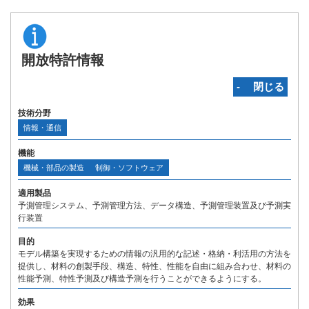
開放特許情報
‐ 閉じる
技術分野
情報・通信
機能
機械・部品の製造
制御・ソフトウェア
適用製品
予測管理システム、予測管理方法、データ構造、予測管理装置及び予測実
行装置
目的
モデル構築を実現するための情報の汎用的な記述・格納・利活用の方法を
提供し、材料の創製手段、構造、特性、性能を自由に組み合わせ、材料の
性能予測、特性予測及び構造予測を行うことができるようにする。
効果