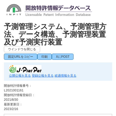
予測管理システム、予測管理方
法、データ構造、予測管理装置
及び予測実行装置
ウインドウを閉じる
固定URLをコピー
印刷
XにPOST
公開公報を見る
登録公報を見る
経過情報を見る
開放特許情報番号：
L2021001161
開放特許情報登録日：
2021/8/30
最新更新日：
2023/2/16