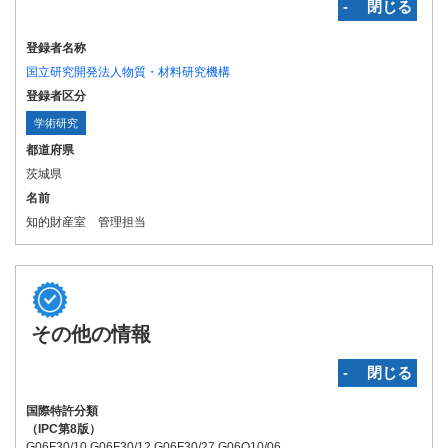
‐ 閉じる
登録者名称
国立研究開発法人物質・材料研究機構
登録者区分
学術研究
都道府県
茨城県
名前
知的財産室 管理担当
その他の情報
‐ 閉じる
国際特許分類
（IPC第8版）
G06F30/10 G06F30/12 G06F30/27 G06Q10/06