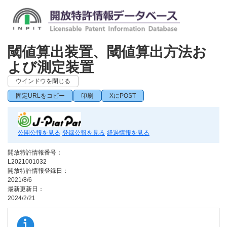
閾値算出装置、閾値算出方法お
よび測定装置
ウインドウを閉じる
固定URLをコピー
印刷
XにPOST
公開公報を見る
登録公報を見る
経過情報を見る
開放特許情報番号：
L2021001032
開放特許情報登録日：
2021/8/6
最新更新日：
2024/2/21