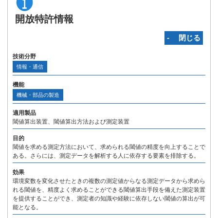
開放特許情報
‐ 閉じる
技術分野
情報・通信
機能
機械・部品の製造
適用製品
閾値算出装置、閾値算出方法および測定装置
目的
閾値を求める測定方法において、求められる閾値の精度を向上することで
ある。さらには、測定データを解析する人に依存する要素を排除する。
効果
環境変数を変化させたときの複数の測定値からなる測定データから求めら
れる閾値を、精度よく求めることができる閾値算出手段を備えた測定装置
を提供することができ、測定者の知識や経験に依存しない閾値の算出が可
能となる。