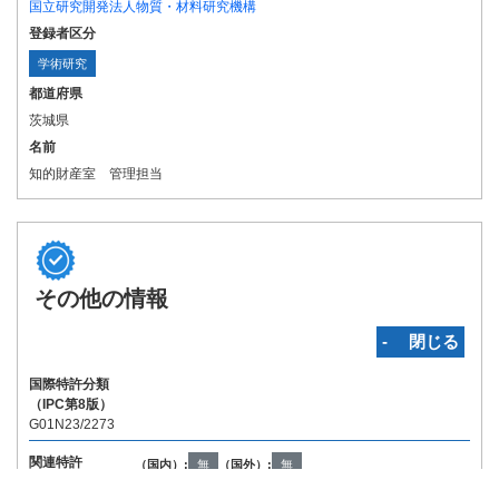
国立研究開発法人物質・材料研究機構
登録者区分
学術研究
都道府県
茨城県
名前
知的財産室 管理担当
その他の情報
‐ 閉じる
国際特許分類
（IPC第8版）
G01N23/2273
関連特許
（国内）:
無
（国外）:
無