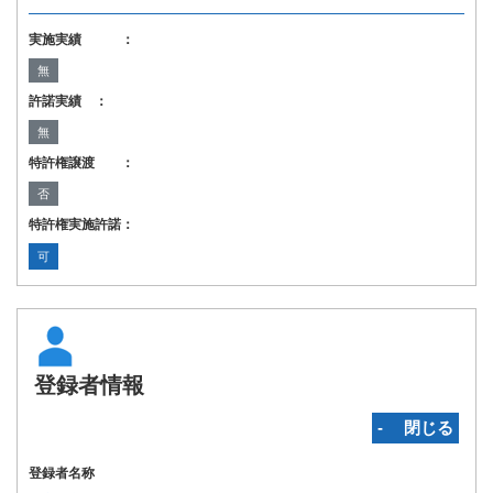
実施実績 ：
無
許諾実績 ：
無
特許権譲渡 ：
否
特許権実施許諾：
可
登録者情報
‐ 閉じる
登録者名称