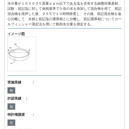
水分量が１０００００質量ｐｐｍ以下である塩を含有する細胞培養基材。
試験：前記塩に対して体積基準で５倍の水を添加して混合物を得て、前記
混合物を撹拌した後、２５℃で１０時間静置し、その後、前記混合物を遠
心分離して、水相と前記塩の濃厚相とに分離し、前記濃厚相についてカー
ルフィッシャー滴定法を用いて飽和水分量を測定する。
イメージ図
実施実績 ：
無
許諾実績 ：
無
特許権譲渡 ：
否