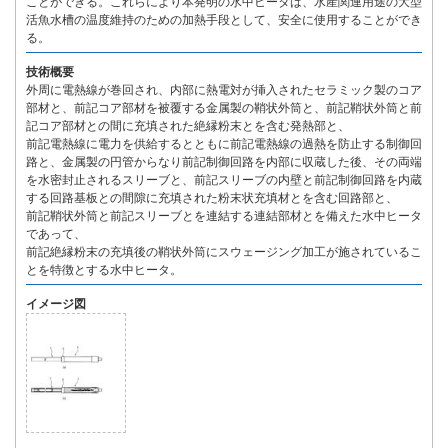
ことができる。これらにより本発明の水中ヒータは、水産関連用途の大型
活魚水槽の温度維持のための加熱手段として、安全に使用することができ
る。
技術概要
外周に電熱線が巻回され、内部に熱電対が挿入されたセラミック製のコア
部材と、前記コア部材を被覆する金属製の鞘状外筒と、前記鞘状外筒と前
記コア部材との間に充填された絶縁粉末とを含む発熱部と、
前記電熱線に電力を供給するとともに前記電熱線の過熱を防止する制御回
路と、金属製の円管からなり前記制御回路を内部に収蔵した後、その両端
を水密封止されるスリーブと、前記スリーブの内壁と前記制御回路を内蔵
する回路基板との間隙に充填された粉末状充填材とを含む回路部と、
前記鞘状外筒と前記スリーブとを連結する連結部材とを備えた水中ヒータ
であって、
前記絶縁粉末の充填後の鞘状外筒にスウェージング加工が施されているこ
とを特徴とする水中ヒータ。
イメージ図