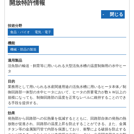
開放特許情報
‐ 閉じる
技術分野
食品・バイオ
電気・電子
機能
機械・部品の製造
適用製品
活魚類の輸送・飼育等に用いられる大型活魚水槽の温度制御用の水中ヒー
タ
目的
業務用として用いられる水産関連用途の活魚水槽に用いるヒータ本体／制
御回路部一体型の水中ヒータにおいて、ヒータの所要電力が数ｋＷ以上の
規模になっても、制御回路部の温度を正常なレベルに維持することのでき
る手段を提供する。
効果
発熱部から回路部への伝熱量を低減するとともに、回路部自体の発熱の熱
放散が促進され、回路部の温度上昇を防止することができる。また、金属
チタン等の金属製円管で内部を保護しており、衝撃による破損を防止する