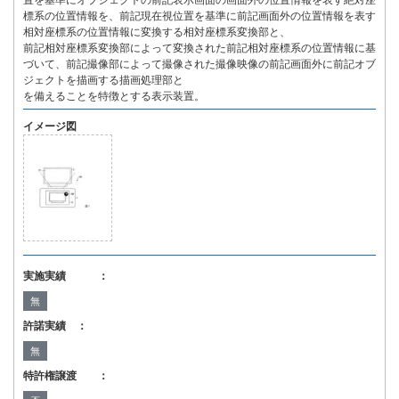
置を基準にオブジェクトの前記表示画面の画面外の位置情報を表す絶対座
標系の位置情報を、前記現在視位置を基準に前記画面外の位置情報を表す
相対座標系の位置情報に変換する相対座標系変換部と、
前記相対座標系変換部によって変換された前記相対座標系の位置情報に基
づいて、前記撮像部によって撮像された撮像映像の前記画面外に前記オブ
ジェクトを描画する描画処理部と
を備えることを特徴とする表示装置。
イメージ図
実施実績 ：
無
許諾実績 ：
無
特許権譲渡 ：