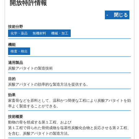
開放特許情報
‐ 閉じる
技術分野
化学・薬品
無機材料
機械・加工
機能
検査・検出
適用製品
炭酸アパタイトの製造技術
目的
炭酸アパタイトの効率的な製造方法を提供する。
効果
家畜骨などを原料として、温和かつ簡便な工程により炭酸アパタイトを効
率よく製造することができる。
技術概要
動物の骨を焼成する第１工程、および
第１工程で得られた骨焼成物を塩基性炭酸化合物と反応させる第２工程、
を含む、炭酸アパタイトの製造方法。