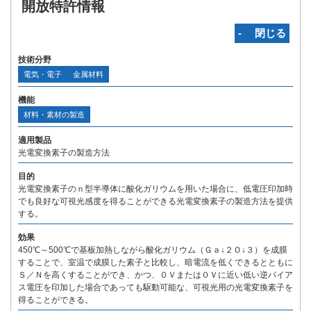
開放特許情報
‐ 閉じる
技術分野
電気・電子
金属材料
機能
材料・素材の製造
適用製品
光電変換素子の製造方法
目的
光電変換素子のｎ型半導体に酸化ガリウムを用いた場合に、低電圧印加時
でも良好な可視光感度を得ることができる光電変換素子の製造方法を提供
する。
効果
450℃～500℃で基板加熱しながら酸化ガリウム（Ｇａ↓２Ｏ↓３）を成膜
することで、室温で成膜した素子と比較し、暗電流を低くできるとともに
Ｓ／Ｎを高くすることができ、かつ、０Ｖまたは０Ｖに近い低い逆バイア
ス電圧を印加した場合であっても駆動可能な、可視光用の光電変換素子を
得ることができる。