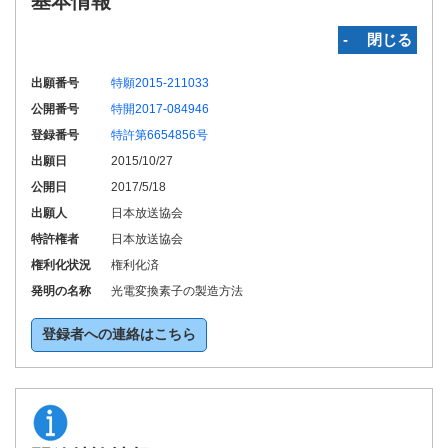
基本情報
‐ 閉じる
出願番号
特願2015-211033
公開番号
特開2017-084946
登録番号
特許第6654856号
出願日
2015/10/27
公開日
2017/5/18
出願人
日本放送協会
特許権者
日本放送協会
権利化状況
権利化済
発明の名称
光電変換素子の製造方法
登録者への連絡はこちら