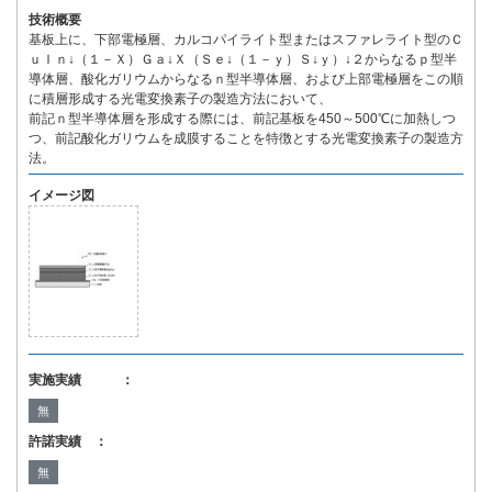
技術概要
基板上に、下部電極層、カルコパイライト型またはスファレライト型のＣ
ｕＩｎ↓（１－Ｘ）Ｇａ↓Ｘ（Ｓｅ↓（１－ｙ）Ｓ↓ｙ）↓２からなるｐ型半
導体層、酸化ガリウムからなるｎ型半導体層、および上部電極層をこの順
に積層形成する光電変換素子の製造方法において、
前記ｎ型半導体層を形成する際には、前記基板を450～500℃に加熱しつ
つ、前記酸化ガリウムを成膜することを特徴とする光電変換素子の製造方
法。
イメージ図
実施実績 ：
無
許諾実績 ：
無