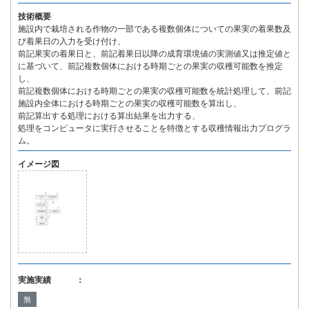
技術概要
施設内で栽培される作物の一部である複数個体についての果実の着果数及
び着果日の入力を受け付け、
前記果実の着果日と、前記着果日以降の成育環境値の実測値又は推定値と
に基づいて、前記複数個体における時期ごとの果実の収穫可能数を推定
し、
前記複数個体における時期ごとの果実の収穫可能数を統計処理して、前記
施設内全体における時期ごとの果実の収穫可能数を算出し、
前記算出する処理における算出結果を出力する、
処理をコンピュータに実行させることを特徴とする収穫情報出力プログラ
ム。
イメージ図
実施実績 ：
無