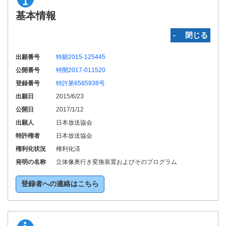
基本情報
‐ 閉じる
出願番号
特願2015-125445
公開番号
特開2017-011520
登録番号
特許第6585938号
出願日
2015/6/23
公開日
2017/1/12
出願人
日本放送協会
特許権者
日本放送協会
権利化状況
権利化済
発明の名称
立体像奥行き変換装置およびそのプログラム
登録者への連絡はこちら