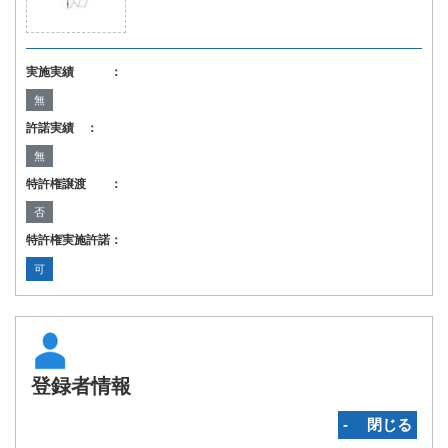
実施実績 ：
無
許諾実績 ：
無
特許権譲渡 ：
否
特許権実施許諾：
可
登録者情報
‐ 閉じる