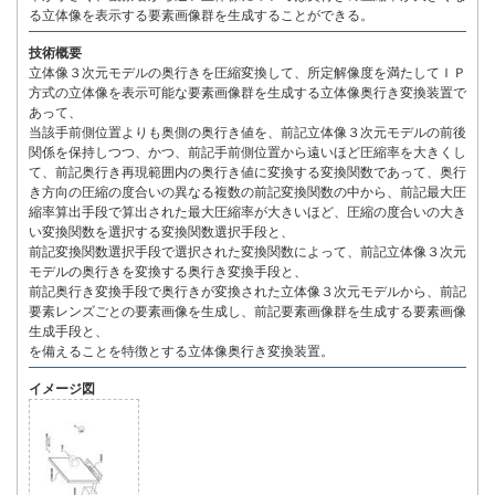
る立体像を表示する要素画像群を生成することができる。
技術概要
立体像３次元モデルの奥行きを圧縮変換して、所定解像度を満たしてＩＰ
方式の立体像を表示可能な要素画像群を生成する立体像奥行き変換装置で
あって、
当該手前側位置よりも奥側の奥行き値を、前記立体像３次元モデルの前後
関係を保持しつつ、かつ、前記手前側位置から遠いほど圧縮率を大きくし
て、前記奥行き再現範囲内の奥行き値に変換する変換関数であって、奥行
き方向の圧縮の度合いの異なる複数の前記変換関数の中から、前記最大圧
縮率算出手段で算出された最大圧縮率が大きいほど、圧縮の度合いの大き
い変換関数を選択する変換関数選択手段と、
前記変換関数選択手段で選択された変換関数によって、前記立体像３次元
モデルの奥行きを変換する奥行き変換手段と、
前記奥行き変換手段で奥行きが変換された立体像３次元モデルから、前記
要素レンズごとの要素画像を生成し、前記要素画像群を生成する要素画像
生成手段と、
を備えることを特徴とする立体像奥行き変換装置。
イメージ図