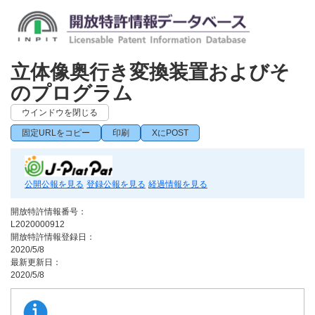
立体像奥行き変換装置およびそ
のプログラム
ウインドウを閉じる
固定URLをコピー
印刷
XにPOST
公開公報を見る
登録公報を見る
経過情報を見る
開放特許情報番号：
L2020000912
開放特許情報登録日：
2020/5/8
最新更新日：
2020/5/8