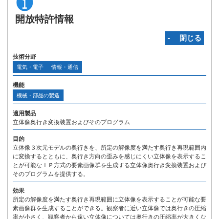
開放特許情報
‐ 閉じる
技術分野
電気・電子
情報・通信
機能
機械・部品の製造
適用製品
立体像奥行き変換装置およびそのプログラム
目的
立体像３次元モデルの奥行きを、所定の解像度を満たす奥行き再現範囲内
に変換するとともに、奥行き方向の歪みを感じにくい立体像を表示するこ
とが可能なＩＰ方式の要素画像群を生成する立体像奥行き変換装置および
そのプログラムを提供する。
効果
所定の解像度を満たす奥行き再現範囲に立体像を表示することが可能な要
素画像群を生成することができる。観察者に近い立体像では奥行きの圧縮
率が小さく、観察者から遠い立体像については奥行きの圧縮率が大きくな