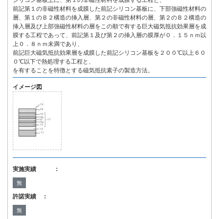
シリコン基板上に、第１の非磁性材料を成膜する工程と、
前記第１の非磁性材料を成膜した前記シリコン基板に、下部強磁性材料の
層、第１のＢ２構造の挿入層、第２の非磁性材料の層、第２のＢ２構造の
挿入層及び上部強磁性材料の層をこの順で有する巨大磁気抵抗効果層を成
膜する工程であって、前記第１及び第２の挿入層の膜厚が０．１５ｎｍ以
上０．８ｎｍ未満であり、
前記巨大磁気抵抗効果層を成膜した前記シリコン基板を２００℃以上６０
０℃以下で熱処理する工程と、
を有することを特徴とする磁気抵抗素子の製造方法。
イメージ図
実施実績 ：
無
許諾実績 ：
無