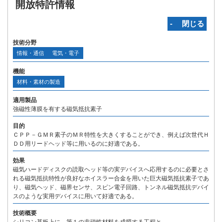
開放特許情報
‐ 閉じる
技術分野
情報・通信
電気・電子
機能
材料・素材の製造
適用製品
強磁性薄膜を有する磁気抵抗素子
目的
ＣＰＰ－ＧＭＲ素子のＭＲ特性を大きくすることができ、例えば次世代Ｈ
ＤＤ用リードヘッド等に用いるのに好適である。
効果
磁気ハードディスクの読取ヘッド等の実デバイスへ応用するのに必要とさ
れる磁気抵抗特性が良好なホイスラー合金を用いた巨大磁気抵抗素子であ
り、磁気ヘッド、磁界センサ、スピン電子回路、トンネル磁気抵抗デバイ
スのような実用デバイスに用いて好適である。
技術概要