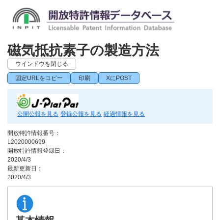
磁気抵抗素子の製造方法
ウインドウを閉じる
固定URLをコピー
印刷
XにPOST
公開公報を見る
登録公報を見る
経過情報を見る
開放特許情報番号：
L2020000699
開放特許情報登録日：
2020/4/3
最新更新日：
2020/4/3