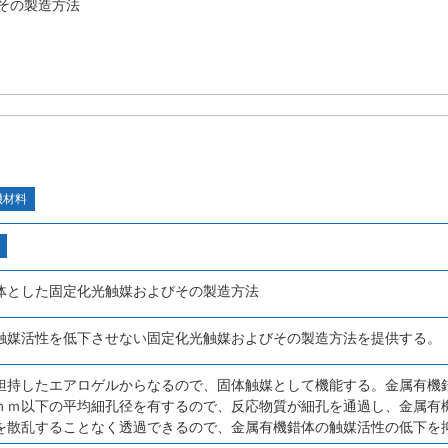
その製造方法
機材料
体とした固定化光触媒およびその製造方法
触媒活性を低下させない固定化光触媒およびその製造方法を提供する。
担持したエアロゲルからなるので、固体触媒として機能する。金属有機
ｎｍ以下の平均細孔径を有するので、反応物質が細孔を通過し、金属有
を散乱することなく透過できるので、金属有機錯体の触媒活性の低下を