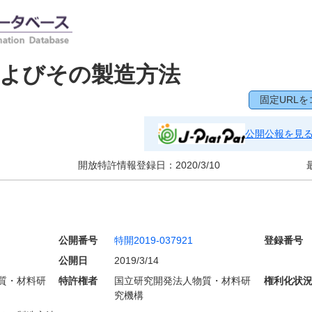
およびその製造方法
固定URLを
公開公報を見
開放特許情報登録日：
2020/3/10
公開番号
特開2019-037921
登録番号
公開日
2019/3/14
質・材料研
特許権者
国立研究開発法人物質・材料研
権利化状
究機構