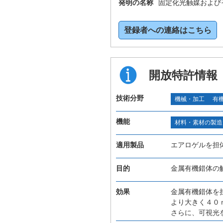
発明の名称
固定化光触媒および
登録者への連絡はこちら
開放特許情報
技術分野
機械・加工
有
機能
材料・素材の製造
適用製品
エアロゲルを担
目的
金属有機錯体の
効果
金属有機錯体を
より大きく４０
さらに、可視光