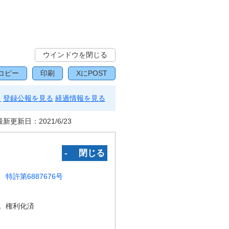
ウインドウを閉じる
コピー
印刷
XにPOST
る
登録公報を見る
経過情報を見る
最新更新日：
2021/6/23
‐ 閉じる
特許第6887676号
況
権利化済