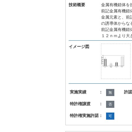
技術概要
金属有機錯体を
前記金属有機錯
金属元素と、前
の誘導体からな
前記金属有機錯
１２ｎｍより大
イメージ図
実施実績 ：
許
無
特許権譲渡 ：
否
特許権実施許諾：
可