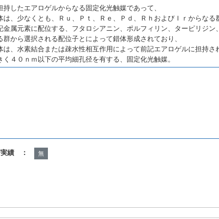
担持したエアロゲルからなる固定化光触媒であって、
体は、少なくとも、Ｒｕ、Ｐｔ、Ｒｅ、Ｐｄ、ＲｈおよびＩｒからなる
記金属元素に配位する、フタロシアニン、ポルフィリン、ターピリジン
る群から選択される配位子とによって錯体形成されており、
体は、水素結合または疎水性相互作用によって前記エアロゲルに担持さ
きく４０ｎｍ以下の平均細孔径を有する、固定化光触媒。
諾実績 ：
無