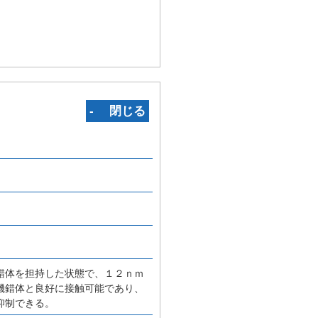
‐ 閉じる
錯体を担持した状態で、１２ｎｍ
機錯体と良好に接触可能であり、
抑制できる。