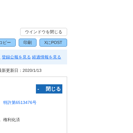
ウインドウを閉じる
コピー
印刷
XにPOST
る
登録公報を見る
経過情報を見る
最新更新日：
2020/1/13
‐ 閉じる
特許第6513476号
況
権利化済