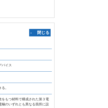
‐ 閉じる
デバイス
きる。
数をもつ材料で構成された第３電
電極のいずれとも異なる箇所に設