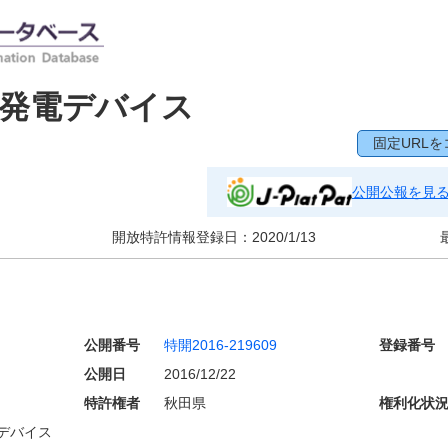
、発電デバイス
固定URLを
公開公報を見
開放特許情報登録日：
2020/1/13
公開番号
特開2016-219609
登録番号
公開日
2016/12/22
特許権者
秋田県
権利化状
デバイス