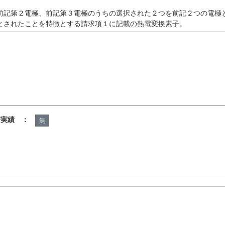
前記第２電極、前記第３電極のうちの選択された２つを前記２つの電極
とされたことを特徴とする請求項１に記載の熱電変換素子。
諾実績 ：
無