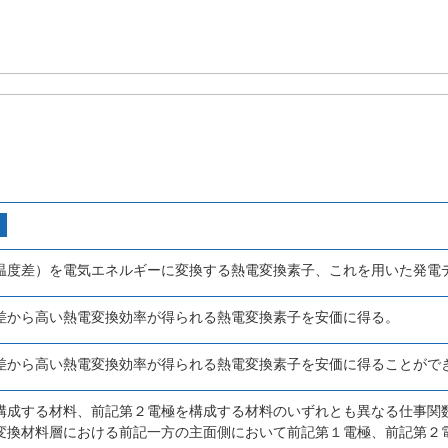
温度差）を電気エネルギーに変換する熱電変換素子、これを用いた発電
差から高い熱電変換効率が得られる熱電変換素子を安価に得る。
差から高い熱電変換効率が得られる熱電変換素子を安価に得ることがで
構成する材料、前記第２電極を構成する材料のいずれとも異なる仕事関
変換材料層における前記一方の主面側において前記第１電極、前記第２