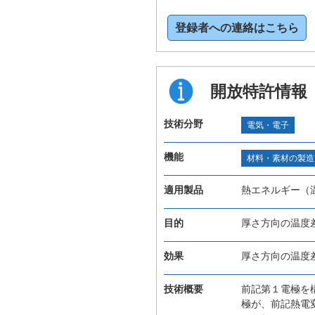
登録者への連絡はこちら
開放特許情報
技術分野
電気・電子
機能
材料・素材の製造
適用製品
熱エネルギー（
目的
厚さ方向の温度
効果
厚さ方向の温度
技術概要
前記第１電極を
極が、前記熱電