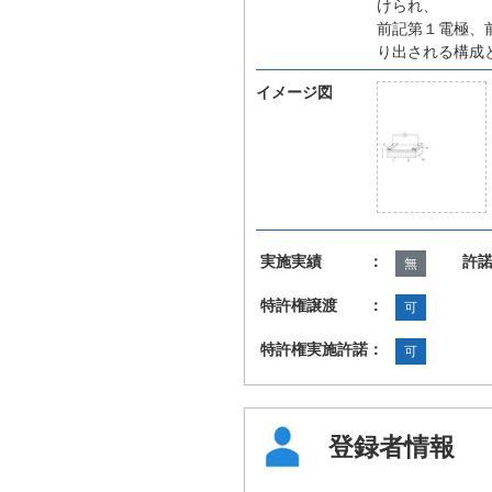
けられ、
前記第１電極、
り出される構成
イメージ図
実施実績 ：
許
無
特許権譲渡 ：
可
特許権実施許諾：
可
登録者情報