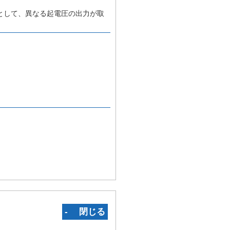
として、異なる起電圧の出力が取
‐ 閉じる