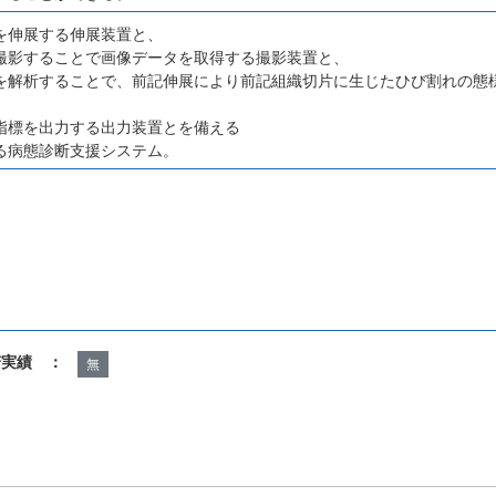
を伸展する伸展装置と、
撮影することで画像データを取得する撮影装置と、
を解析することで、前記伸展により前記組織切片に生じたひび割れの態
、
指標を出力する出力装置とを備える
る病態診断支援システム。
諾実績 ：
無