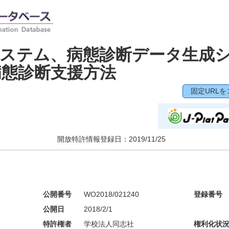
システム、病態診断データ生成
病態診断支援方法
固定URLを
開放特許情報登録日：
2019/11/25
公開番号
WO2018/021240
登録番号
公開日
2018/2/1
特許権者
学校法人同志社
権利化状