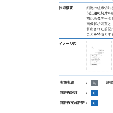
技術概要
細胞の組織切片
前記組織切片を
前記画像データ
画像解析装置と
算出された前記
ことを特徴とす
イメージ図
実施実績 ：
許
無
特許権譲渡 ：
可
特許権実施許諾：
可