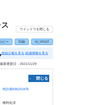
シス
ウインドウを閉じる
コピー
印刷
XにPOST
登録公報を見る
経過情報を見る
最新更新日：
2021/11/29
‐ 閉じる
特許第6962534号
況
権利化済