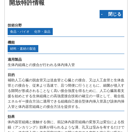
開放特許情報
‐ 閉じる
技術分野
食品・バイオ
化学・薬品
機能
材料・素材の製造
適用製品
生体内組織との接合が行われる体内挿入管
目的
補助人工心臓の脱血管又は送血管と心臓との接合、又は人工血管と生体血
管との接合を、従来より迅速で、且つ簡便に行うとともに、細菌が侵入す
る隙間が形成されることなく高い接合強度を得るために、人工心臓装着支
援を始めとする生体組織との高強度接合技術の確立の一環として、複合低
エネルギー接合方法に適用できる組織自己接合型体内挿入管及び該体内挿
入管と体内器官組織との接合方法を提供する。
効果
体内器官組織と接触する側に、前記体内器官組織の変形又は変位による投
錨（アンカリング）効果が得られるような溝、孔又は窪みを有するだけで