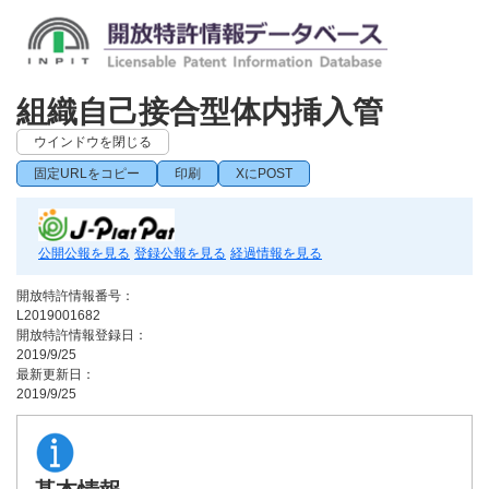
組織自己接合型体内挿入管
ウインドウを閉じる
固定URLをコピー
印刷
XにPOST
公開公報を見る
登録公報を見る
経過情報を見る
開放特許情報番号：
L2019001682
開放特許情報登録日：
2019/9/25
最新更新日：
2019/9/25