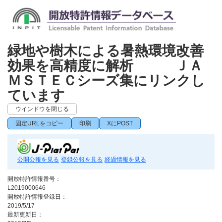
緑地や樹木による暑熱環境改善
効果を高精度に解析 ＪＡ
ＭＳＴＥＣシーズ集にリンクし
ています
ウインドウを閉じる
固定URLをコピー
印刷
XにPOST
公開公報を見る
登録公報を見る
経過情報を見る
開放特許情報番号：
L2019000646
開放特許情報登録日：
2019/5/17
最新更新日：