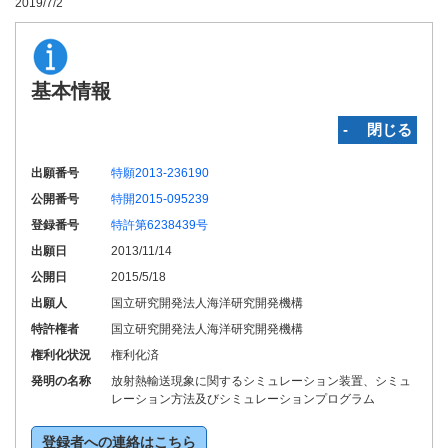
2019/7/2
基本情報
‐ 閉じる
出願番号
特願2013-236190
公開番号
特開2015-095239
登録番号
特許第6238439号
出願日
2013/11/14
公開日
2015/5/18
出願人
国立研究開発法人海洋研究開発機構
特許権者
国立研究開発法人海洋研究開発機構
権利化状況
権利化済
発明の名称
放射熱輸送現象に関するシミュレーション装置、シミュ
レーション方法及びシミュレーションプログラム
登録者への連絡はこちら