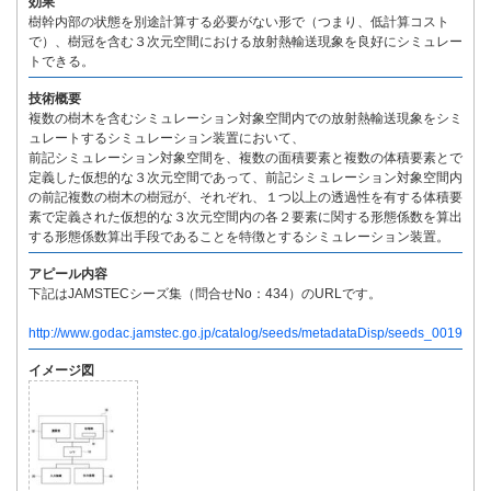
効果
樹幹内部の状態を別途計算する必要がない形で（つまり、低計算コスト
で）、樹冠を含む３次元空間における放射熱輸送現象を良好にシミュレー
トできる。
技術概要
複数の樹木を含むシミュレーション対象空間内での放射熱輸送現象をシミ
ュレートするシミュレーション装置において、
前記シミュレーション対象空間を、複数の面積要素と複数の体積要素とで
定義した仮想的な３次元空間であって、前記シミュレーション対象空間内
の前記複数の樹木の樹冠が、それぞれ、１つ以上の透過性を有する体積要
素で定義された仮想的な３次元空間内の各２要素に関する形態係数を算出
する形態係数算出手段であることを特徴とするシミュレーション装置。
アピール内容
下記はJAMSTECシーズ集（問合せNo：434）のURLです。
http://www.godac.jamstec.go.jp/catalog/seeds/metadataDisp/seeds_0019
イメージ図