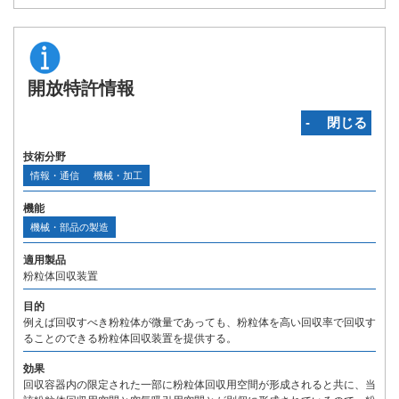
開放特許情報
‐ 閉じる
技術分野
情報・通信
機械・加工
機能
機械・部品の製造
適用製品
粉粒体回収装置
目的
例えば回収すべき粉粒体が微量であっても、粉粒体を高い回収率で回収す
ることのできる粉粒体回収装置を提供する。
効果
回収容器内の限定された一部に粉粒体回収用空間が形成されると共に、当