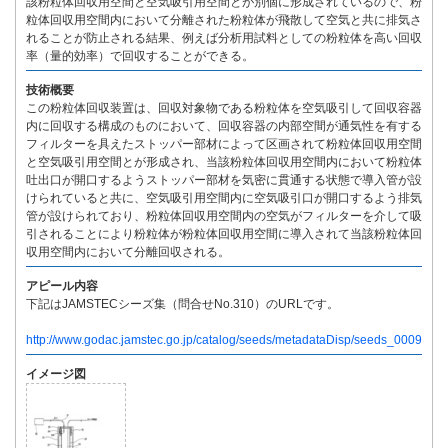
該粉粒体回収用空間と空気吸引用空間とが別個に形成されているので、粉
粒体回収用空間内において分離された粉粒体が飛散して空気と共に排気さ
れることが防止される結果、例えば分析用試料としての粉粒体を高い回収
率（量的効率）で回収することができる。
技術概要
この粉粒体回収装置は、回収対象物である粉粒体を空気吸引して回収容器
内に回収する構成のものにおいて、回収容器の内部空間が通気性を有する
フィルターを具えたストッパー部材によって区画されて粉粒体回収用空間
と空気吸引用空間とが形成され、当該粉粒体回収用空間内において粉粒体
吐出口が開口するようストッパー部材を気密に貫通する状態で導入管が設
けられていると共に、空気吸引用空間内に空気吸引口が開口するよう排気
管が設けられており、粉粒体回収用空間内の空気がフィルターを介して吸
引されることにより粉粒体が粉粒体回収用空間に導入されて当該粉粒体回
収用空間内において分離回収される。
アピール内容
下記はJAMSTECシーズ集（問合せNo.310）のURLです。
http://www.godac.jamstec.go.jp/catalog/seeds/metadataDisp/seeds_0009
イメージ図