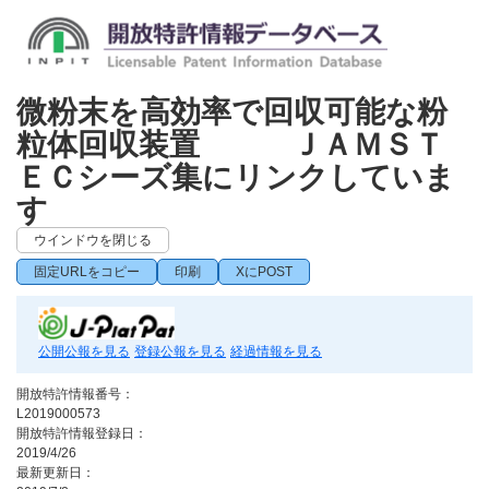
微粉末を高効率で回収可能な粉
粒体回収装置 ＪＡＭＳＴ
ＥＣシーズ集にリンクしていま
す
ウインドウを閉じる
固定URLをコピー
印刷
XにPOST
公開公報を見る
登録公報を見る
経過情報を見る
開放特許情報番号：
L2019000573
開放特許情報登録日：
2019/4/26
最新更新日：