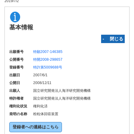
2019/7/2
基本情報
‐ 閉じる
出願番号
特願2007-146385
公開番号
特開2008-298657
登録番号
特許第5009688号
出願日
2007/6/1
公開日
2008/12/11
出願人
国立研究開発法人海洋研究開発機構
特許権者
国立研究開発法人海洋研究開発機構
権利化状況
権利化済
発明の名称
粉粒体回収装置
登録者への連絡はこちら