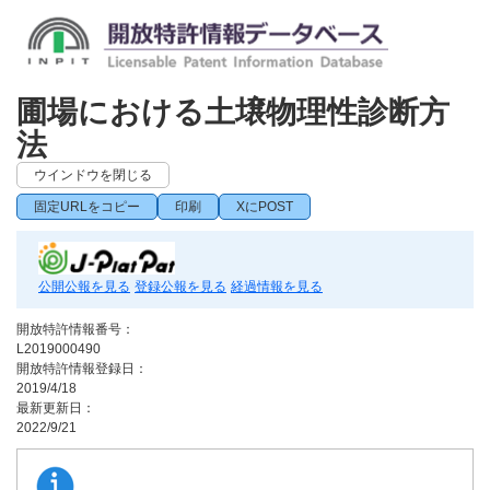
圃場における土壌物理性診断方
法
ウインドウを閉じる
固定URLをコピー
印刷
XにPOST
公開公報を見る
登録公報を見る
経過情報を見る
開放特許情報番号：
L2019000490
開放特許情報登録日：
2019/4/18
最新更新日：
2022/9/21