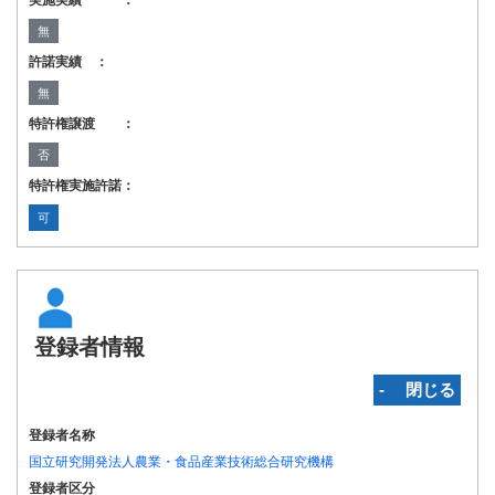
実施実績 ：
無
許諾実績 ：
無
特許権譲渡 ：
否
特許権実施許諾：
可
登録者情報
‐ 閉じる
登録者名称
国立研究開発法人農業・食品産業技術総合研究機構
登録者区分