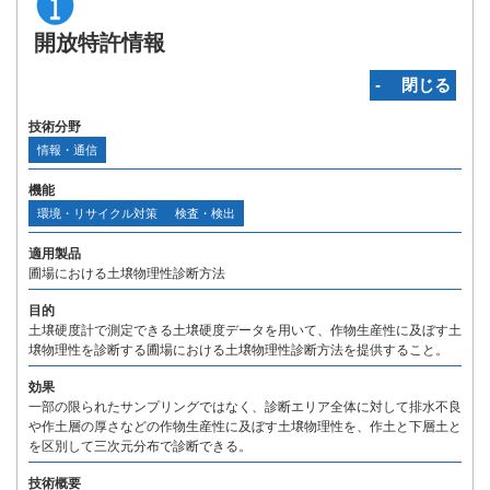
開放特許情報
‐ 閉じる
技術分野
情報・通信
機能
環境・リサイクル対策
検査・検出
適用製品
圃場における土壌物理性診断方法
目的
土壌硬度計で測定できる土壌硬度データを用いて、作物生産性に及ぼす土
壌物理性を診断する圃場における土壌物理性診断方法を提供すること。
効果
一部の限られたサンプリングではなく、診断エリア全体に対して排水不良
や作土層の厚さなどの作物生産性に及ぼす土壌物理性を、作土と下層土と
を区別して三次元分布で診断できる。
技術概要