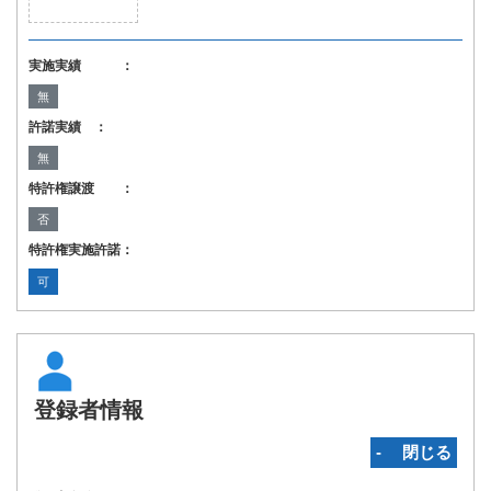
実施実績 ：
無
許諾実績 ：
無
特許権譲渡 ：
否
特許権実施許諾：
可
登録者情報
‐ 閉じる