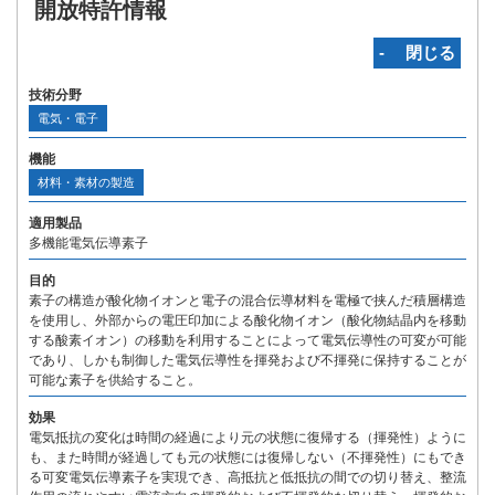
開放特許情報
‐ 閉じる
技術分野
電気・電子
機能
材料・素材の製造
適用製品
多機能電気伝導素子
目的
素子の構造が酸化物イオンと電子の混合伝導材料を電極で挟んだ積層構造
を使用し、外部からの電圧印加による酸化物イオン（酸化物結晶内を移動
する酸素イオン）の移動を利用することによって電気伝導性の可変が可能
であり、しかも制御した電気伝導性を揮発および不揮発に保持することが
可能な素子を供給すること。
効果
電気抵抗の変化は時間の経過により元の状態に復帰する（揮発性）ように
も、また時間が経過しても元の状態には復帰しない（不揮発性）にもでき
る可変電気伝導素子を実現でき、高抵抗と低抵抗の間での切り替え、整流