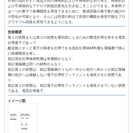
作用の流れやすい電流方向の揮発的および不揮発的な切り替え、揮発的お
よび不揮発的なアナログ的抵抗変化を引き起こすことができる。本発明で
は一つの素子で多機能性を実現できるために、集積回路の素子数の減少や
小型化が可能となり、さらには所望の時点で所望の機能を発現可能なプロ
グラマブル回路を実現できるようになる。
技術概要
第１の状態または第２の状態を選択的にとるための整流作用を有する電気
伝導素子であって、
酸化物イオンと電子の両者を伝導できる混合伝導体材料層を電極層で挟ん
だ積層構造を有し、
前記混合伝導体材料層は単層膜からなり、
前記電極層は同一の材料からなり、
前記第１の状態は、前記電極層のうちの一方から他方へ向かうが前記電極
層の他方へは接触しない電子伝導性フィラメントを成長させた状態であ
り、
前記第２の状態は、前記電子伝導性フィラメントを成長させていない状態
である、電気伝導素子。
イメージ図