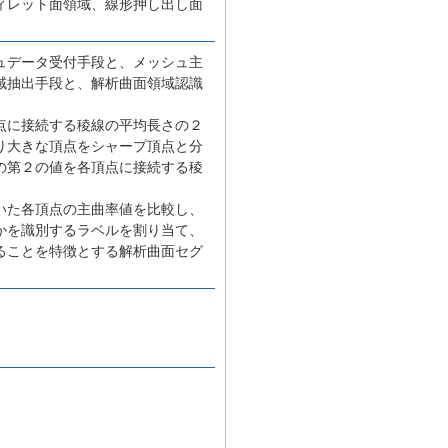
ィレット面領域、線形押し出し面
ュデータ受付手段と、メッシュ主
域抽出手段と、解析曲面領域認識
点に接続する稜線の平均長さの２
り大きな頂点をシャープ頂点と分
の第２の値を各頂点に接続する稜
いた各頂点の主曲率値を比較し、
かを識別するラベルを割り当て、
ることを特徴とする解析曲面セグ