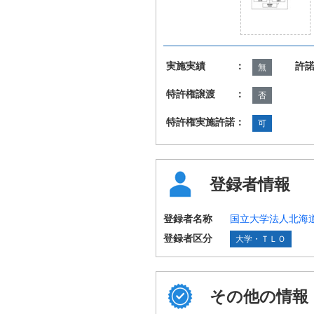
実施実績 ：
許
無
特許権譲渡 ：
否
特許権実施許諾：
可
登録者情報
登録者名称
国立大学法人北海
登録者区分
大学・ＴＬＯ
その他の情報