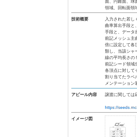
面、円錐面、球
領域、回転面領
技術概要
入力された若し
曲率算出手段と
手段と、データ
前記メッシュ主
倍に設定して各
類し、当該シャ
線の平均長さの
前記シード領域
各頂点に対して
割り当てたラベ
メンテーション
アピール内容
譲渡に関しては
https://seeds.mc
イメージ図