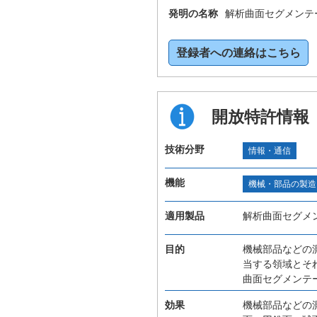
発明の名称
解析曲面セグメンテ
登録者への連絡はこちら
開放特許情報
技術分野
情報・通信
機能
機械・部品の製造
適用製品
解析曲面セグメ
目的
機械部品などの
当する領域とそ
曲面セグメンテ
効果
機械部品などの