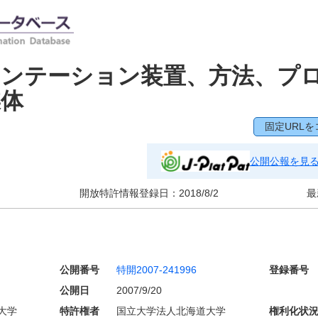
メンテーション装置、方法、プ
媒体
固定URLを
公開公報を見
開放特許情報登録日：
2018/8/2
最
公開番号
特開2007-241996
登録番号
公開日
2007/9/20
大学
特許権者
国立大学法人北海道大学
権利化状