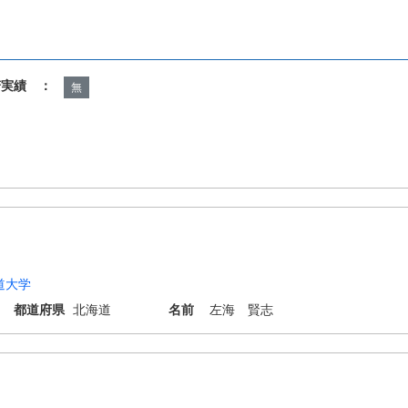
諾実績 ：
無
道大学
都道府県
北海道
名前
左海 賢志