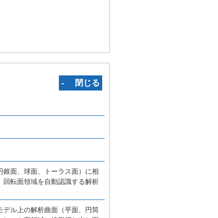
‐ 閉じる
円錐面、球面、トーラス面）に相
、回転面領域を自動認識する解析
モデル上の解析曲面（平面、円筒