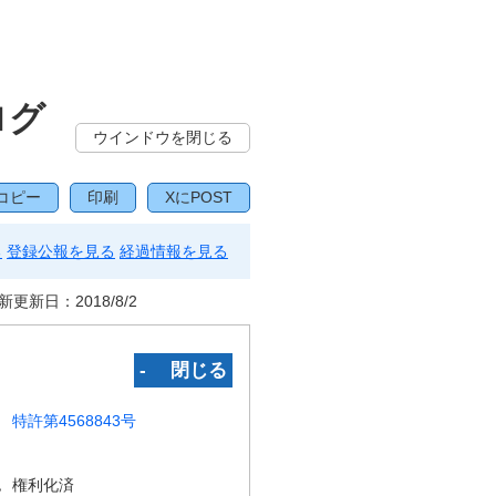
ログ
ウインドウを閉じる
コピー
印刷
XにPOST
る
登録公報を見る
経過情報を見る
新更新日：
2018/8/2
‐ 閉じる
特許第4568843号
況
権利化済