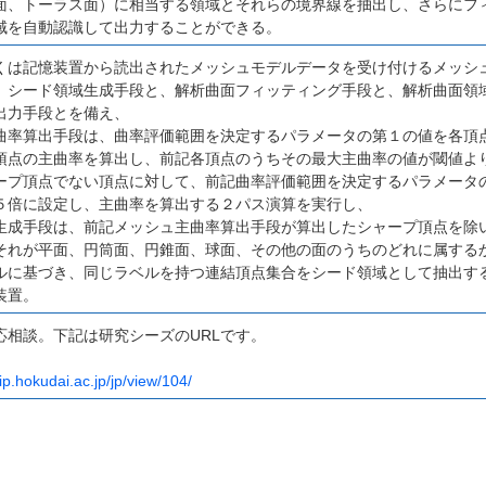
面、トーラス面）に相当する領域とそれらの境界線を抽出し、さらにフ
域を自動認識して出力することができる。
くは記憶装置から読出されたメッシュモデルデータを受け付けるメッシ
、シード領域生成手段と、解析曲面フィッティング手段と、解析曲面領
出力手段とを備え、
曲率算出手段は、曲率評価範囲を決定するパラメータの第１の値を各頂
頂点の主曲率を算出し、前記各頂点のうちその最大主曲率の値が閾値よ
ープ頂点でない頂点に対して、前記曲率評価範囲を決定するパラメータ
５倍に設定し、主曲率を算出する２パス演算を実行し、
生成手段は、前記メッシュ主曲率算出手段が算出したシャープ頂点を除
それが平面、円筒面、円錐面、球面、その他の面のうちのどれに属する
ルに基づき、同じラベルを持つ連結頂点集合をシード領域として抽出す
装置。
応相談。下記は研究シーズのURLです。
ip.hokudai.ac.jp/jp/view/104/