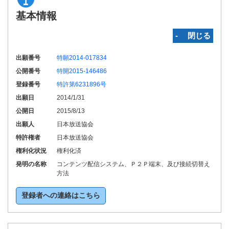
基本情報
‐ 閉じる
出願番号
特願2014-017834
公開番号
特開2015-146486
登録番号
特許第6231896号
出願日
2014/1/31
公開日
2015/8/13
出願人
日本放送協会
特許権者
日本放送協会
権利化状況
権利化済
発明の名称
コンテンツ配信システム、Ｐ２Ｐ端末、及び接続切替え
方法
登録者への連絡はこちら