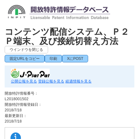
コンテンツ配信システム、Ｐ２
Ｐ端末、及び接続切替え方法
ウインドウを閉じる
固定URLをコピー
印刷
XにPOST
公開公報を見る
登録公報を見る
経過情報を見る
開放特許情報番号：
L2018001502
開放特許情報登録日：
2018/7/18
最新更新日：
2018/7/18