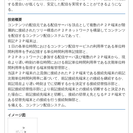
する度合いが低くなり、安定した配信を実現することができるようにな
る。
技術概要
コンテンツの配信元である配信サーバを頂点として複数のＰ２Ｐ端末が階
層的に接続されたツリー構造のＰ２Ｐネットワークを構築してコンテンツ
を配信するコンテンツ配信システムであって、
前記Ｐ２Ｐ端末は、
１日の各単位時間におけるコンテンツ配信サービスの利用率である単位時
間利用率を予め記憶する単位時間利用率記憶部と、
Ｐ２Ｐネットワークに参加する配信サーバ及び複数のＰ２Ｐ端末から、現
在より遅い時刻の単位時間における前記単位時間利用率である次期単位時
間利用率を取得する端末情報管理部と、
当該Ｐ２Ｐ端末の上流側に接続されたＰ２Ｐ端末である接続先端末の前記
次期単位時間利用率に基づいて、前記接続先端末との接続を継続するか、
前記現在より遅い時刻までに切断するかを決定する接続切替指示部と、
前記接続切替指示部により前記接続先端末との接続を切断すると決定され
た場合に、前記接続先端末と切断し、接続の切替え先となるＰ２Ｐ端末で
ある切替先端末との接続を行う接続制御部と、
を備える、コンテンツ配信システム。
イメージ図