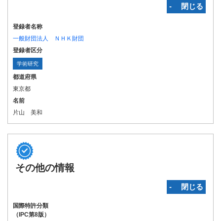
‐ 閉じる
登録者名称
一般財団法人 ＮＨＫ財団
登録者区分
学術研究
都道府県
東京都
名前
片山 美和
その他の情報
‐ 閉じる
国際特許分類
（IPC第8版）