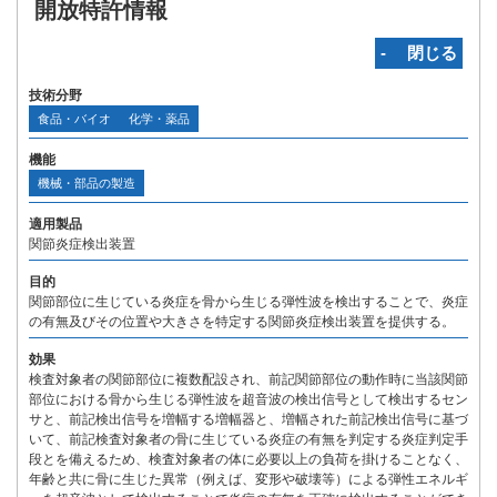
開放特許情報
‐ 閉じる
技術分野
食品・バイオ
化学・薬品
機能
機械・部品の製造
適用製品
関節炎症検出装置
目的
関節部位に生じている炎症を骨から生じる弾性波を検出することで、炎症
の有無及びその位置や大きさを特定する関節炎症検出装置を提供する。
効果
検査対象者の関節部位に複数配設され、前記関節部位の動作時に当該関節
部位における骨から生じる弾性波を超音波の検出信号として検出するセン
サと、前記検出信号を増幅する増幅器と、増幅された前記検出信号に基づ
いて、前記検査対象者の骨に生じている炎症の有無を判定する炎症判定手
段とを備えるため、検査対象者の体に必要以上の負荷を掛けることなく、
年齢と共に骨に生じた異常（例えば、変形や破壊等）による弾性エネルギ