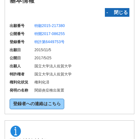
基本情報
‐ 閉じる
出願番号
特願2015-217380
公開番号
特開2017-086255
登録番号
特許第6449753号
出願日
2015/11/5
公開日
2017/5/25
出願人
国立大学法人佐賀大学
特許権者
国立大学法人佐賀大学
権利化状況
権利化済
発明の名称
関節炎症検出装置
登録者への連絡はこちら