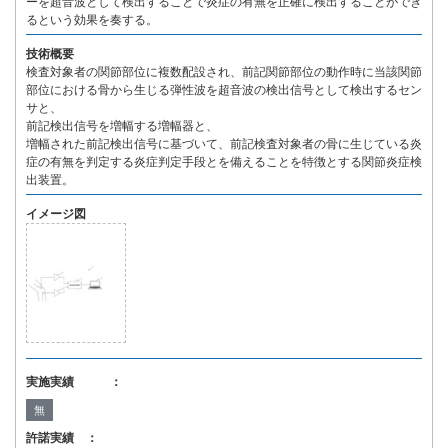
ーを超音波として検出することで炎症の有無を正確に検出することができ
るという効果を奏する。
技術概要
検査対象者の関節部位に複数配設され、前記関節部位の動作時に当該関節
部位における骨から生じる弾性波を超音波の検出信号として検出するセン
サと、
前記検出信号を増幅する増幅器と、
増幅された前記検出信号に基づいて、前記検査対象者の骨に生じている炎
症の有無を判定する炎症判定手段とを備えることを特徴とする関節炎症検
出装置。
イメージ図
実施実績 ：
無
許諾実績 ：