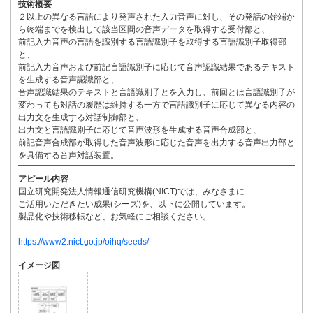
技術概要
２以上の異なる言語により発声された入力音声に対し、その発話の始端か
ら終端までを検出して該当区間の音声データを取得する受付部と、
前記入力音声の言語を識別する言語識別子を取得する言語識別子取得部
と、
前記入力音声および前記言語識別子に応じて音声認識結果であるテキスト
を生成する音声認識部と、
音声認識結果のテキストと言語識別子とを入力し、前回とは言語識別子が
変わっても対話の履歴は維持する一方で言語識別子に応じて異なる内容の
出力文を生成する対話制御部と、
出力文と言語識別子に応じて音声波形を生成する音声合成部と、
前記音声合成部が取得した音声波形に応じた音声を出力する音声出力部と
を具備する音声対話装置。
アピール内容
国立研究開発法人情報通信研究機構(NICT)では、みなさまに
ご活用いただきたい成果(シーズ)を、以下に公開しています。
製品化や技術移転など、お気軽にご相談ください。
https://www2.nict.go.jp/oihq/seeds/
イメージ図