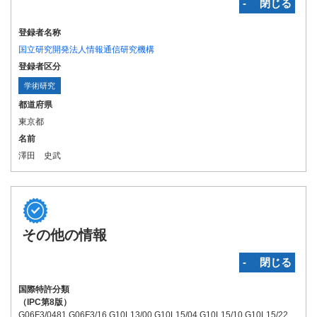
‐ 閉じる
登録者名称
国立研究開発法人情報通信研究機構
登録者区分
学術研究
都道府県
東京都
名前
澤田 史武
その他の情報
‐ 閉じる
国際特許分類
（IPC第8版）
G06F3/0481 G06F3/16 G10L13/00 G10L15/04 G10L15/10 G10L15/22