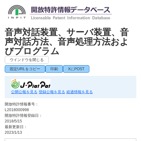
音声対話装置、サーバ装置、音
声対話方法、音声処理方法およ
びプログラム
ウインドウを閉じる
固定URLをコピー
印刷
XにPOST
公開公報を見る
登録公報を見る
経過情報を見る
開放特許情報番号：
L2018000998
開放特許情報登録日：
2018/5/15
最新更新日：
2023/1/13